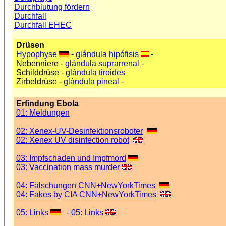
Durchblutung fördern
Durchfall
Durchfall EHEC
Drüsen
Hypophyse
-
glándula hipófisis
-
Nebenniere -
glándula suprarrenal
-
Schilddrüse -
glándula tiroides
Zirbeldrüse -
glándula pineal
-
Erfindung Ebola
01: Meldungen
02: Xenex-UV-Desinfektionsroboter
02: Xenex UV disinfection robot
03: Impfschaden und Impfmord
03: Vaccination mass murder
04: Fälschungen CNN+NewYorkTimes
04: Fakes by CIA CNN+NewYorkTimes
05: Links
-
05: Links