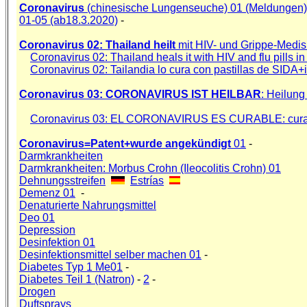
Coronavirus
(chinesische Lungenseuche) 01 (Meldungen)
01-05 (ab18.3.2020)
-
Coronavirus 02: Thailand heilt
mit HIV- und Grippe-Medis
Coronavirus 02: Thailand heals it with HIV and flu pills i
Coronavirus 02: Tailandia lo cura con pastillas de SIDA+
Coronavirus 03: CORONAVIRUS IST HEILBAR
: Heilung
Coronavirus 03: EL CORONAVIRUS ES CURABLE: curación
Coronavirus=Patent+wurde angekündigt
01
-
Darmkrankheiten
Darmkrankheiten:
Morbus Crohn (Ileocolitis Crohn) 01
Dehnungsstreifen
Estrías
Demenz 01
-
Denaturierte Nahrungsmittel
Deo 01
Depression
Desinfektion 01
Desinfektionsmittel selber machen 01
-
Diabetes Typ 1 Me01
-
Diabetes Teil 1 (Natron)
-
2
-
Drogen
Duftsprays