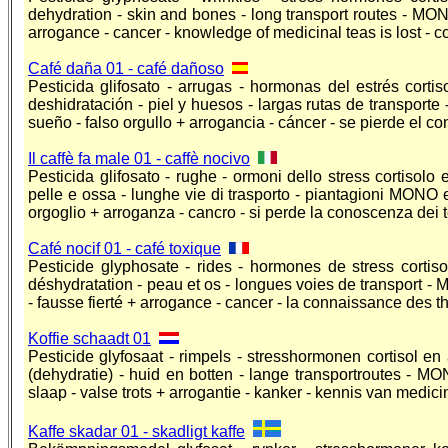
dehydration - skin and bones - long transport routes - MONOp
arrogance - cancer - knowledge of medicinal teas is lost - c
Café daña 01 - café dañoso
Pesticida glifosato - arrugas - hormonas del estrés corti
deshidratación - piel y huesos - largas rutas de transporte
sueño - falso orgullo + arrogancia - cáncer - se pierde el co
Il caffè fa male 01 - caffè nocivo
Pesticida glifosato - rughe - ormoni dello stress cortisolo e
pelle e ossa - lunghe vie di trasporto - piantagioni MONO 
orgoglio + arroganza - cancro - si perde la conoscenza dei tè 
Café nocif 01 - café toxique
Pesticide glyphosate - rides - hormones de stress cortiso
déshydratation - peau et os - longues voies de transport -
- fausse fierté + arrogance - cancer - la connaissance des th
Koffie schaadt 01
Pesticide glyfosaat - rimpels - stresshormonen cortisol en
(dehydratie) - huid en botten - lange transportroutes - 
slaap - valse trots + arrogantie - kanker - kennis van medic
Kaffe skadar 01 - skadligt kaffe