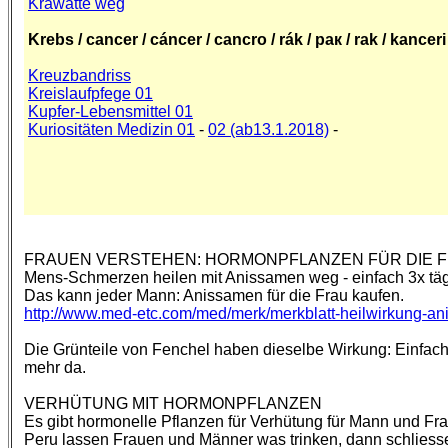
Krawatte weg
Krebs / cancer / cáncer / cancro / rák / рак / rak / kancer
Kreuzbandriss
Kreislaufpfege 01
Kupfer-Lebensmittel 01
Kuriositäten Medizin 01
-
02 (ab13.1.2018)
-
FRAUEN VERSTEHEN: HORMONPFLANZEN FÜR DIE 
Mens-Schmerzen heilen mit Anissamen weg - einfach 3x tä
Das kann jeder Mann: Anissamen für die Frau kaufen.
http://www.med-etc.com/med/merk/merkblatt-heilwirkung-ani
Die Grünteile von Fenchel haben dieselbe Wirkung: Einfa
mehr da.
VERHÜTUNG MIT HORMONPFLANZEN
Es gibt hormonelle Pflanzen für Verhütung für Mann und Fra
Peru lassen Frauen und Männer was trinken, dann schliessen