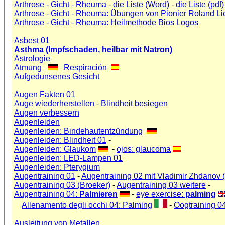
Arthrose - Gicht - Rheuma
-
die Liste (Word)
-
die Liste (pdf)
Arthrose - Gicht - Rheuma: Übungen von Pionier Roland Li
Arthrose - Gicht - Rheuma: Heilmethode Bios Logos
Asbest 01
Asthma (Impfschaden, heilbar mit Natron)
Astrologie
Atmung
Respiración
Aufgedunsenes Gesicht
Augen Fakten 01
Auge wiederherstellen - Blindheit besiegen
Augen verbessern
Augenleiden
Augenleiden: Bindehautentzündung
Augenleiden: Blindheit 01
-
Augenleiden: Glaukom
-
ojos: glaucoma
Augenleiden: LED-Lampen 01
Augenleiden: Pterygium
Augentraining 01
-
Augentraining 02 mit Vladimir Zhdanov 
Augentraining 03 (Broeker)
-
Augentraining 03 weitere
-
Augentraining 04:
Palmieren
-
eye exercise:
palming
Allenamento degli occhi 04: Palming
-
Oogtraining 0
Ausleitung von Metallen