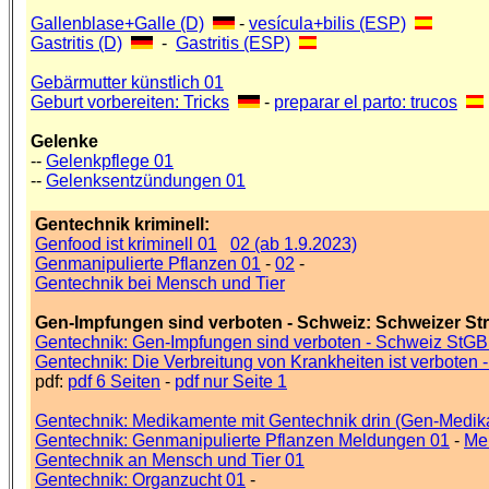
Gallenblase+Galle (D)
-
vesícula+bilis (ESP)
Gastritis (D)
-
Gastritis (ESP)
Gebärmutter künstlich 01
Geburt vorbereiten: Tricks
-
preparar el parto: trucos
Gelenke
--
Gelenkpflege 01
--
Gelenksentzündungen 01
Gentechnik kriminell:
Genfood ist kriminell 01
02 (ab 1.9.2023)
Genmanipulierte Pflanzen 01
-
02
-
Gentechnik bei Mensch und Tier
Gen-Impfungen sind verboten - Schweiz: Schweizer St
Gentechnik: Gen-Impfungen sind verboten - Schweiz StGB 
Gentechnik: Die Verbreitung von Krankheiten ist verboten
pdf:
pdf 6 Seiten
-
pdf nur Seite 1
Gentechnik: Medikamente mit Gentechnik drin (Gen-Medi
Gentechnik: Genmanipulierte Pflanzen Meldungen 01
-
Me
Gentechnik an Mensch und Tier 01
Gentechnik: Organzucht 01
-