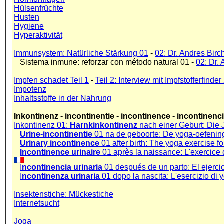
Hülsenfrüchte
Husten
Hygiene
Hyperaktivität
Immunsystem: Natürliche Stärkung
01
-
02: Dr. Andres Birch
Sistema inmune: reforzar con método natural 01 -
02: Dr. 
Impfen schadet Teil 1
-
Teil 2: Interview mit Impfstofferfinde
Impotenz
Inhaltsstoffe in der Nahrung
Inkontinenz - incontinentie - incontinence - incontinenc
Inkontinenz 01:
Harnkinkontinenz
nach einer Geburt: Die 
Urine-incontinentie
01 na de geboorte: De yoga-oefening
Urinary incontinence
01 after birth: The yoga exercise fo
Incontinence urinaire
01 après la naissance: L'exercice d
I
ncontinencia urinaria
01 después de un parto: El ejercici
I
ncontinenza urinaria
01 dopo la nascita: L'esercizio di y
Insektenstiche: Mückestiche
Internetsucht
Joga