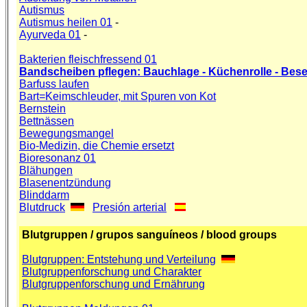
Autismus
Autismus heilen 01
-
Ayurveda 01
-
Bakterien fleischfressend 01
Bandscheiben pflegen: Bauchlage - Küchenrolle - Besens
Barfuss laufen
Bart=Keimschleuder, mit Spuren von Kot
Bernstein
Bettnässen
Bewegungsmangel
Bio-Medizin, die Chemie ersetzt
Bioresonanz 01
Blähungen
Blasenentzündung
Blinddarm
Blutdruck
Presión arterial
Blutgruppen / grupos sanguíneos / blood groups
Blutgruppen: Entstehung und Verteilung
Blutgruppenforschung und Charakter
Blutgruppenforschung und Ernährung