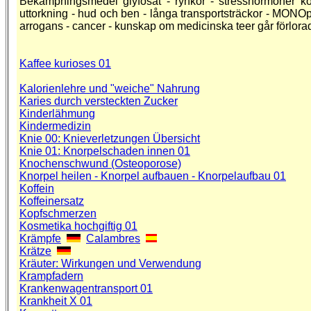
Bekämpningsmedel glyfosat - rynkor - stresshormoner kor
uttorkning - hud och ben - långa transportsträckor - MONOpla
arrogans - cancer - kunskap om medicinska teer går förlora
Kaffee kurioses 01
Kalorienlehre und "weiche" Nahrung
Karies durch versteckten Zucker
Kinderlähmung
Kindermedizin
Knie 00: Knieverletzungen Übersicht
Knie 01: Knorpelschaden innen 01
Knochenschwund (Osteoporose)
Knorpel heilen - Knorpel aufbauen - Knorpelaufbau 01
Koffein
Koffeinersatz
Kopfschmerzen
Kosmetika hochgiftig 01
Krämpfe
C
alambres
Krätze
Kräuter: Wirkungen und Verwendung
Krampfadern
Krankenwagentransport 01
Krankheit X 01