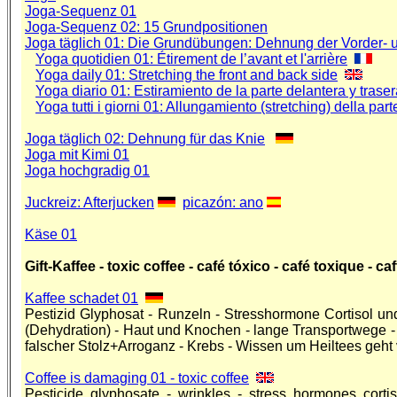
Joga-Sequenz 01
Joga-Sequenz 02: 15 Grundpositionen
Joga täglich 01: Die Grundübungen: Dehnung der Vorder- u
Yoga quotidien 01: Étirement de l’avant et l'arrière
Yoga daily 01: Stretching the front and back side
Yoga diario 01: Estiramiento de la parte delantera y trase
Yoga tutti i giorni 01: Allungamiento (stretching) della part
Joga täglich 02: Dehnung für das Knie
Joga mit Kimi 01
Joga hochgradig 01
Juckreiz: Afterjucken
picazón: ano
Käse 01
Gift-Kaffee - toxic coffee - café tóxico - café toxique - caff
Kaffee schadet 01
Pestizid Glyphosat - Runzeln - Stresshormone Cortisol un
(Dehydration) - Haut und Knochen - lange Transportwege -
falscher Stolz+Arroganz - Krebs - Wissen um Heiltees geht
Coffee is damaging 01 - toxic coffee
Pesticide glyphosate - wrinkles - stress hormones corti