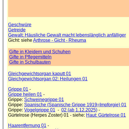
Geschwüre
Getreide
Gewalt: Häusliche Gewalt macht lebenslänglich anfälliger
Gicht: siehe
Arthrose - Gicht - Rheuma
Gifte in Kleidern und Schuhen
Gifte in Pflegemitteln
Gifte in Schulbauten
Gleichgewichtsorgan kaputt 01
Gleichgewichtsorgan 02: Heilungen 01
Grippe 01
-
Grippe heilen 01
-
Grippe:
Schweinegrippe 01
Grippe:
Spanische (Spanische Grippe 1919=Impforgie) 01
Grippe:
Vogelgrippe 01
-
02 (ab 1.12.2025)
-
Gürtelrose (Herpes Zoster) 01 - siehe:
Haut: Gürtelrose 01
Haarentfernung 01
-