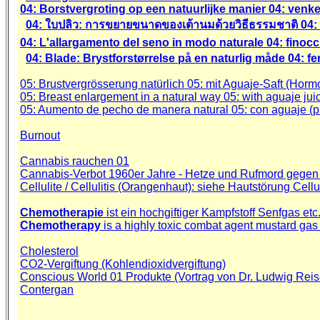
04: Borstvergroting op een natuurlijke manier 04: venkel
04: ใบปลิว: การขยายขนาดของเต้านมด้วยวิธีธรรมชาติ 04: เม็ดย
04: L'allargamento del seno in modo naturale 04: finocchio
04: Blade: Brystforstørrelse på en naturlig måde 04: fen
05: Brustvergrösserung natürlich 05: mit Aguaje-Saft (Hor
05: Breast enlargement in a natural way 05: with aguaje jui
05: Aumento de pecho de manera natural 05: con aguaje (p
Burnout
Cannabis rauchen 01
Cannabis-Verbot 1960er Jahre - Hetze und Rufmord gege
Cellulite / Cellulitis (Orangenhaut)
: siehe Hautstörung Cellu
Chemotherapie
ist ein hochgiftiger Kampfstoff Senfgas etc
Chemotherapy
is a highly toxic combat agent mustard gas 
Cholesterol
CO2-Vergiftung (Kohlendioxidvergiftung)
Conscious World 01 Produkte (Vortrag von Dr. Ludwig Reis
Contergan