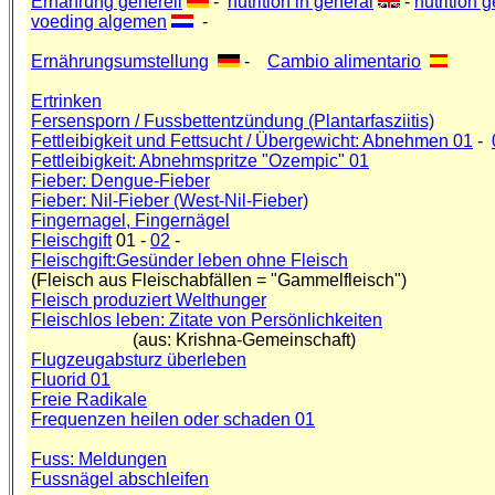
Ernährung generell
-
nutrition in general
-
nutrition 
voeding algemen
-
Ernährungsumstellung
-
Cambio alimentario
Ertrinken
Fersensporn / Fussbettentzündung (Plantarfasziitis)
Fettleibigkeit und Fettsucht / Übergewicht: Abnehmen 01
-
Fettleibigkeit: Abnehmspritze "Ozempic" 01
Fieber: Dengue-Fieber
Fieber: Nil-Fieber (West-Nil-Fieber)
Fingernagel, Fingernägel
Fleischgift
01 -
02
-
Fleischgift:Gesünder leben ohne Fleisch
(Fleisch aus Fleischabfällen = "Gammelfleisch")
Fleisch produziert Welthunger
Fleischlos leben: Zitate von Persönlichkeiten
(aus: Krishna-Gemeinschaft)
Flugzeugabsturz überleben
Fluorid 01
Freie Radikale
Frequenzen heilen oder schaden 01
Fuss: Meldungen
Fussnägel
abschleifen