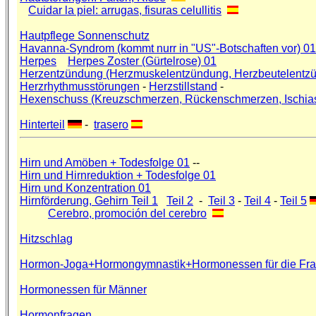
Cuidar la piel: arrugas, fisuras celullitis
Hautpflege Sonnenschutz
Havanna-Syndrom (kommt nurr in "US"-Botschaften vor) 01
Herpes
Herpes Zoster (Gürtelrose) 01
Herzentzündung (Herzmuskelentzündung, Herzbeutelentz
Herzrhythmusstörungen
-
Herzstillstand
-
Hexenschuss (Kreuzschmerzen, Rückenschmerzen, Ischias
Hinterteil
-
trasero
Hirn und Amöben + Todesfolge 01
--
Hirn und Hirnreduktion + Todesfolge 01
Hirn und Konzentration 01
Hirnförderung, Gehirn Teil 1
Teil 2
-
Teil 3
-
Teil 4
-
Teil 5
Cerebro, promoción del cerebro
Hitzschlag
Hormon-Joga+Hormongymnastik+Hormonessen für die Fr
Hormonessen für Männer
Hormonfragen