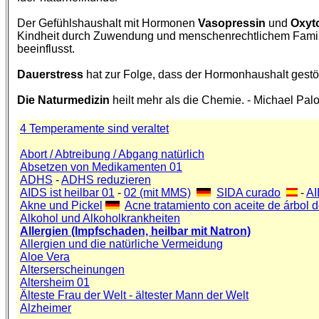
Der Gefühlshaushalt mit Hormonen
Vasopressin
und
Oxyt
Kindheit durch Zuwendung und menschenrechtlichem Famili
beeinflusst.
Dauerstress
hat zur Folge, dass der Hormonhaushalt gestör
Die Naturmedizin
heilt mehr als die Chemie. - Michael Pa
4 Temperamente sind veraltet
Abort / Abtreibung / Abgang natürlich
Absetzen von Medikamenten 01
ADHS
-
ADHS reduzieren
AIDS ist heilbar 01
-
02 (mit MMS)
SIDA curado
-
AI
Akne und Pickel
Acne tratamiento con aceite de árbol de
Alkohol und Alkoholkrankheiten
Allergien (Impfschaden, heilbar mit Natron)
Allergien und die natürliche Vermeidung
Aloe Vera
Alterserscheinungen
Altersheim 01
Älteste Frau der Welt - ältester Mann der Welt
Alzheimer