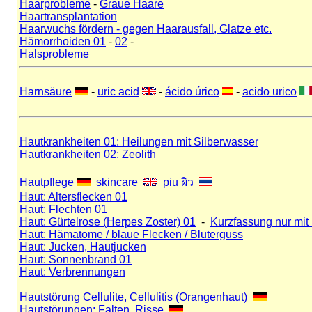
Haarprobleme
-
Graue Haare
Haartransplantation
Haarwuchs fördern - gegen Haarausfall, Glatze etc.
Hämorrhoiden 01
-
02
-
Halsprobleme
Harnsäure
-
uric acid
-
ácido úrico
-
acido urico
Hautkrankheiten 01: Heilungen mit Silberwasser
Hautkrankheiten 02: Zeolith
Hautpflege
skincare
piu ผิว
Haut: Altersflecken 01
Haut: Flechten 01
Haut: Gürtelrose (Herpes Zoster) 01
-
Kurzfassung nur mit
Haut: Hämatome / blaue Flecken / Bluterguss
Haut: Jucken, Hautjucken
Haut: Sonnenbrand 01
Haut: Verbrennungen
Hautstörung Cellulite, Cellulitis (Orangenhaut)
Hautstörungen: Falten, Risse