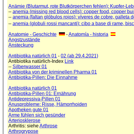
Anämie (Blutarmut, rote Blutkörperchen fehlen): Kupfer-Leb
--
anemia (missing red blood cells): copper food, copper buis
--
anemia (faltan glóbulos rojos): víveres de cobre, galleta 
--
anemia (globuli rossi mancanti): cibo a base di rame, biscot
Anatomie - Geschichte
-
Anatomía - historia
Angstzustände
Ansteckung
Antibiotika natürlich 01
-
02 (ab 29.4.2021)
Antibiotika natürlich-Index
Link
--
Silberwasser 01
Antibiotika von der kriminellen Pharma 01
Antibiotika-Pillen: Die Einnahme
Antibiotika natürlich 01
Antibiotika-Pillen 01: Ernährung
Antidepressiva-Pillen 01
Anusprobleme: Risse, Hämorrhoiden
Apotheken gute 01
Arme fühlen sich gesünder
Arteriosklerose
Arthritis: siehe
Arthrose
Arthrogrypose