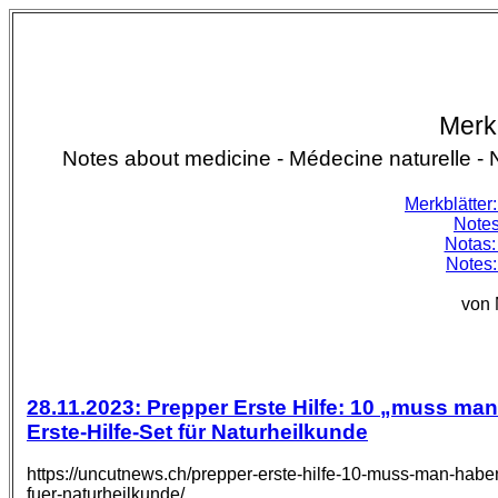
Merk
Notes about medicine -
Médecine naturelle - 
Merkblätte
Notes
Notas:
Notes:
von 
28.11.2023: Prepper Erste Hilfe: 10 „muss man
Erste-Hilfe-Set für Naturheilkunde
https://uncutnews.ch/prepper-erste-hilfe-10-muss-man-haben-
fuer-naturheilkunde/