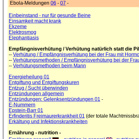
Ebola-Meldungen
06
-
07
-
Einbeinstand - nur für gesunde Beine
Einsamkeit macht krank
Ekzeme
Elektrosmog
Elephantiasis
Empfängnisverhütung / Verhütung natürlich statt die 
--
Verhütung / Empfängnisverhütung bei der Frau mit Hormo
--
Verhütungsmethoden / Empfängnisverhütung bei der Frau
--
Verhütungsmethoden beim Mann
Energieheilung 01
Entgiftung und Entgiftungskuren
Entzug / Sucht überwinden
Entzündungen allgemein
Entzündungen: Gelenksentzündungen 01
-
E-Nummern
Epstein-Barr 01
Erfinderitis Freimaurerkrankheit 01
(der totale Machtmissbr
Erkältung und Infektionskrankheiten
Ernährung - nutrition -