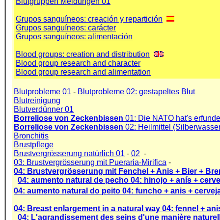
Blutgruppen Meldungen 01
Grupos sanguíneos: creación y repartición
Grupos sanguíneos: carácter
Grupos sanguíneos: alimentación
Blood groups: creation and distribution
Blood group research and character
Blood group research and alimentation
Blutprobleme 01
-
Blutprobleme 02: gestapeltes Blut
Blutreinigung
Blutverdünner 01
Borreliose von Zeckenbissen
01: Die NATO hat's erfunde
Borreliose von Zeckenbissen
02: Heilmittel (Silberwasser
Bronchitis
Brustpflege
Brustvergrösserung natürlich 01
-
02
-
03: Brustvergrösserung mit Pueraria-Mirifica
-
04: Brustvergrösserung mit Fenchel + Anis + Bier + Bren
04: aumento natural de pecho 04: hinojo + anís + cerveza
04: aumento natural do peito 04: funcho + anis + cerveja 
04: Breast enlargement in a natural way 04: fennel + anise +
04: L'agrandissement des seins d'une manière naturelle 0