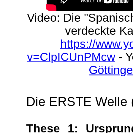
Video: Die "Spanisc
verdeckte Kat
https://www.
v=ClpICUnPMcw
- 
Götting
Die ERSTE Welle (
These 1: Ursprun