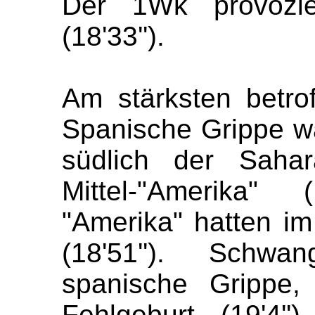
Der 1
Wk
provozie
(
18'33
''
).
Am stärksten betro
Spanische Grippe war
südlich der Sahar
Mittel-
"
Amerika
"
(
"
Amerika
"
hatten im
(
18'51
''
). Schwan
spanische Grippe,
Fehlgeburt (
19'4
''
)