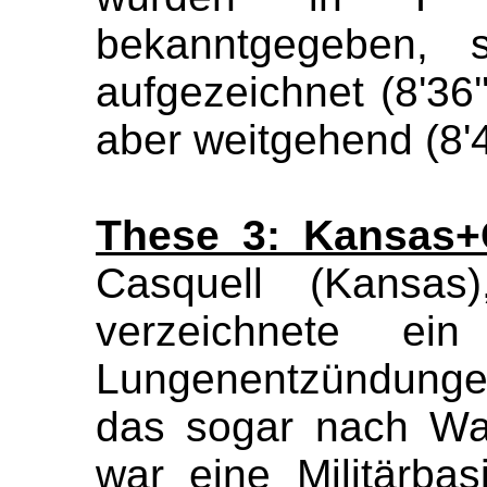
bekanntgegeben
, 
aufgezeichnet (
8'36
'
aber weitgehend (
8'
These 3: Kansas+
Casquell
(Kansas), 
verzeichnete ei
Lungenentzündunge
das sogar nach
Wa
war eine Militärba