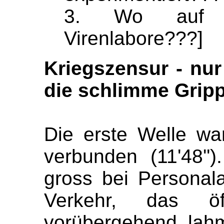
3. W
o
au
Virenlabore???]
Kriegszensur
-
nu
die schlimme Grip
Die erste
Welle
war
verbunden (
11'48
''
)
gross bei Personala
Verkehr, das öf
vorübergehend lahm