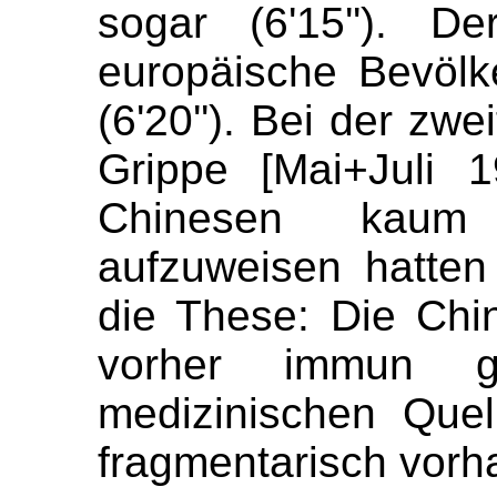
sogar (6'15''). De
europäische Bevölke
(6'20''). Bei der z
w
e
Grippe [Mai+Juli 1
Chinesen kaum
aufzu
w
eisen hatten 
die The
s
e: Die Ch
vorher immun g
medizinischen Que
fragmentarisch vorha