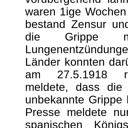
waren 1
ige
Wochen
bestand Zensur un
die Grippe m
Lungenentzündunge
Länder konnten dar
am 27.5.1918 rau
meldete, dass die
unbekannte Grippe h
Presse meldete nun
spanischen König