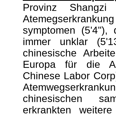
Provinz
S
hangzi
Atemegserkran
symptomen (5'4''),
immer unklar (5'13
chine
s
i
s
che Arbeit
Europa für die Al
Chinese Labor Corp
Atem
w
egserkrank
chinesischen s
erkrankten
w
eiter