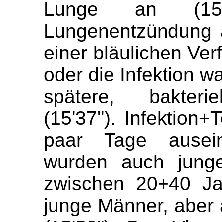
Lunge an (
15
Lungenentzündung a
einer bläulichen Ver
oder die Infektion w
spätere, bakteri
(
15'37
''
). Infektion+
paar Tage ausei
wurden auch jung
zwischen
20+40
Ja
junge Männer, aber