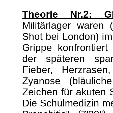
Theorie Nr.2: GB-
Militärlager waren 
Shot
bei London) i
Grippe konfrontier
der späteren spa
Fieber, Herzrasen
Zyanose (bläulich
Zeichen für akuten
Die
Schulmedizin
me