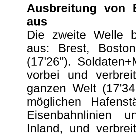
Ausbreitung
von B
aus
Die zweite Welle 
aus: Brest, Bosto
(
17'26
''
).
Soldaten
+
vorbei und verbrei
ganzen
Welt
(
17'34
möglichen Hafenst
Eisenbahnlinien
und
Inland, und verbre