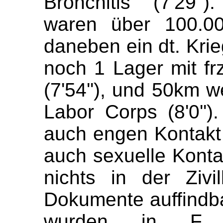
Bronchitis
"
(
7'29
''
)
waren über 100.0
daneben ein
dt
. Kri
noch 1 Lager mit
fr
(
7'54
''
), und
50km
we
Labor
Corps (
8'0
''
)
auch engen Kontakt
auch sexuelle Kontak
nichts in der Zivi
Dokumente auffindba
wurden in F ab