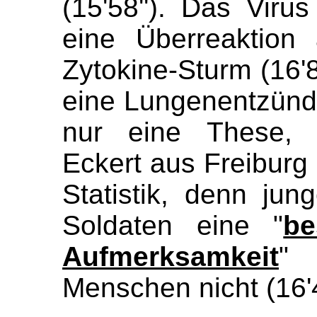
(
15'58
''
). Das Viru
eine Überreaktion
Zytokine-Sturm
(
16'
eine
Lungenentzün
nur eine These, M
Eckert
aus Freiburg 
Statistik
, denn jun
Soldaten
eine
"
be
Aufmerksamkeit
"
Menschen nicht (
16'