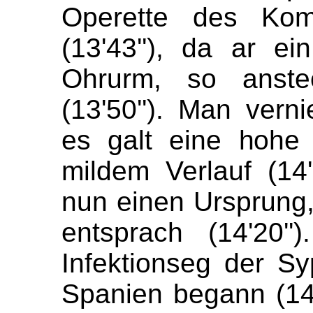
Operette des Ko
(
13'43
''
), da
ar
ein
Ohrurm
, so
anst
(
13'50
''
). Man verni
es galt eine hohe 
mildem Verlauf (
14
nun einen Ursprung,
entsprach (
14'20
''
)
Infektionseg
der
Sy
Spanien
begann (
14