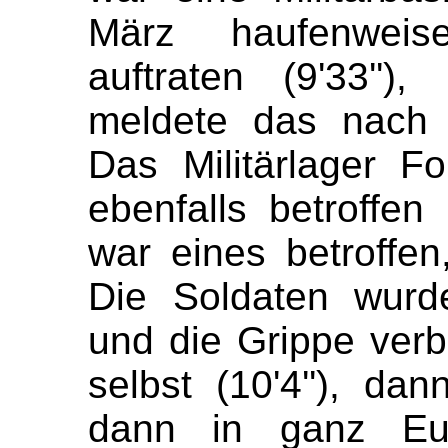
März haufenweis
auftraten (
9'33
''
),
meldete das nac
Das Militärlager F
ebenfalls betroffen 
war eines betroff
Die
Soldaten
wurd
und die Grippe verb
selbst (
10'4
''
), dan
dann in ganz Eu