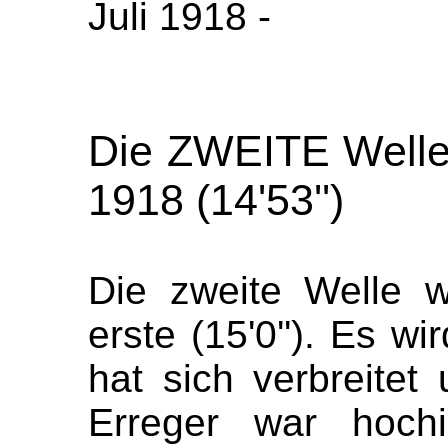
Juli 1918 -
Die ZWEITE Welle
1918 (
14'53
''
)
Die zweite
Welle
wa
erste (
15'0
''
). Es wi
hat sich verbreitet 
Erreger war hochin