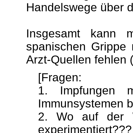
Handelswege über 
Insge
s
amt kann m
spanischen Grippe n
Arzt-Quellen fehlen (
[Fragen:
1. Impfungen 
Immun
s
y
s
temen 
2. W
o
auf der
experimentiert???