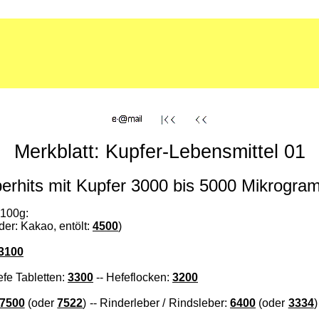
Merkblatt: Kupfer-Lebensmittel 01
erhits mit Kupfer 3000 bis 5000 Mikrogr
 100g:
der: Kakao, entölt:
4500
)
3100
efe Tabletten:
3300
-- Hefeflocken:
3200
7500
(oder
7522
) -- Rinderleber / Rindsleber:
6400
(oder
3334
)