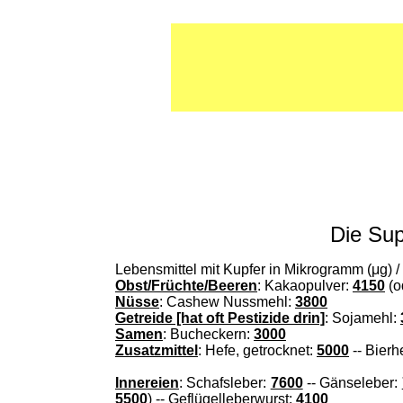
Die Sup
Lebensmittel mit Kupfer in Mikrogramm (μg) /
Obst/Früchte/Beeren
: Kakaopulver:
4150
(o
Nüsse
: Cashew Nussmehl:
3800
Getreide [hat oft Pestizide drin]
: Sojamehl:
Samen
: Bucheckern:
3000
Zusatzmittel
: Hefe, getrocknet:
5000
-- Bierh
Innereien
: Schafsleber:
7600
-- Gänseleber:
5500
) -- Geflügelleberwurst:
4100