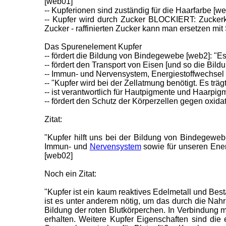
[web01]
-- Kupferionen sind zuständig für die Haarfarbe [w
-- Kupfer wird durch Zucker BLOCKIERT: Zuckerko
Zucker - raffinierten Zucker kann man ersetzen mit
Das Spurenelement Kupfer
-- fördert die Bildung von Bindegewebe [web2]: "
-- fördert den Transport von Eisen [und so die Bild
-- Immun- und Nervensystem, Energiestoffwechsel
-- "Kupfer wird bei der Zellatmung benötigt. Es tr
-- ist verantwortlich für Hautpigmente und Haarpig
-- fördert den Schutz der Körperzellen gegen oxida
Zitat:
"Kupfer hilft uns bei der Bildung von Bindegewe
Immun- und
Nervensystem
sowie für unseren Ener
[web02]
Noch ein Zitat:
"Kupfer ist ein kaum reaktives Edelmetall und Bes
ist es unter anderem nötig, um das durch die Nah
Bildung der roten Blutkörperchen. In Verbindung 
erhalten. Weitere Kupfer Eigenschaften sind di