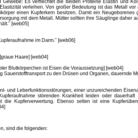
d Gewebe: Es verflechtet die beiden Proteine Elastin und K
lastizität verleihen. Von großer Bedeutung ist das Metall vor
ikörper einen Kupferkern besitzen. Damit ein Neugeborenes g
rsorgung mit dem Metall. Mütter sollten ihre Säuglinge daher au
ält." [web05]
e Kupferaufnahme im Darm." [web06]
[graue Haare] [web04]
oter Blutkörperchen ist Eisen die Voraussetzung] [web04]
enig Sauerstofftransport zu den Drüsen und Organen, dauernde 
nt- und Leberfunktionsstörungen, einer unzureichenden Eis
pferaufnahme störenden Krankheit leiden oder dauerhaft h
t die Kupferverwertung. Ebenso selten ist eine Kupferübe
04]
n, sind die folgenden: