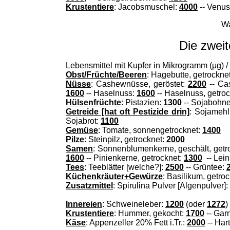
Krustentiere
: Jacobsmuschel:
4000
-- Venu
Wa
Die zwei
Lebensmittel mit Kupfer in Mikrogramm (μg) /
Obst/Früchte/Beeren
: Hagebutte, getrockne
Nüsse
: Cashewnüsse, geröstet:
2200
-- C
1600
-- Haselnuss:
1600
-- Haselnuss, getro
Hülsenfrüchte
:
Pistazien:
1300
-- Sojabohn
Getreide [hat oft Pestizide drin]
:
Sojamehl
Sojabrot:
1100
Gemüse
: Tomate, sonnengetrocknet:
1400
Pilze
: Steinpilz, getrocknet:
2000
Samen
: Sonnenblumenkerne, geschält, getr
1600
--
Pinienkerne, getrocknet:
1300
-- Lei
Tees
: Teeblätter [welche?]:
2500
-- Grüntee:
Küchenkräuter+Gewürze
: Basilikum, getro
Zusatzmittel
: Spirulina Pulver [Algenpulver]:
Innereien
: Schweineleber:
1200
(oder
1272
Krustentiere
: Hummer, gekocht:
1700
-- Gar
Käse
: Appenzeller 20% Fett i.Tr.:
2000
-- Har