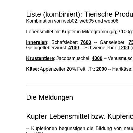
Liste (kombiniert): Tierische Produ
Kombination von web02, web05 und web06
Lebensmittel mit Kupfer in Mikrogramm (μg) / 100g:
Innereien
: Schafsleber:
7600
-- Gänseleber:
7
Geflügelleberwurst:
4100
-- Schweineleber:
1200
(
Krustentiere
: Jacobsmuschel:
4000
-- Venusmusc
Käse
: Appenzeller 20% Fett i.Tr.:
2000
-- Hartkäse
Die Meldungen
Kupfer-Lebensmittel bzw. Kupferio
-- Kupferionen begünstigen die Bildung von neue