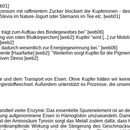
eb01]
nsum mit raffiniertem Zucker blockiert die Kupferionen - de
 Stevia im Nature-Jogurt oder Sternanis im Tee etc. [web01]
Es trägt zum Aufbau des Bindegewebes bei" [web06]
ung von roten Blutkörperchen] [web2]: Kupfer "wird [...] zur Mobi
 [web2]
ägt dadurch wesentlich zur Energiegewinnung bei." [web06]
mente [Haarfarbe] [web2]: "Weiterhin sorgt Kupfer für die Pigme
tiven Stress [web2]
be und dem Transport von Eisen. Ohne Kupfer hätten wir kein
giestoffwechsel. Außerdem unterstützt es Prozesse, die unse
tandteil vieler Enzyme: Das essentielle Spurenelement ist an d
rung aufgenommene Eisen in Hämoglobin umzuwandeln. Damit sp
mit der Aminosäure Tyrosin sorgt das Metall zudem dafür, das
e entkrampfende Wirkung und die Steigerung des Geschmacks