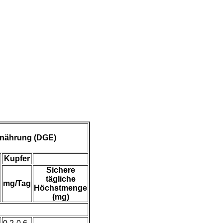
rnährung (DGE)
Kupfer
Sichere
tägliche
mg/Tag
Höchstmenge
(mg)