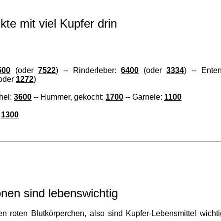
kte mit viel Kupfer drin
500
(oder
7522
) -- Rinderleber:
6400
(oder
3334
) -- Ente
oder
1272
)
hel:
3600
-- Hummer, gekocht:
1700
-- Garnele:
1100
:
1300
nen sind lebenswichtig
n roten Blutkörperchen, also sind Kupfer-Lebensmittel wichti