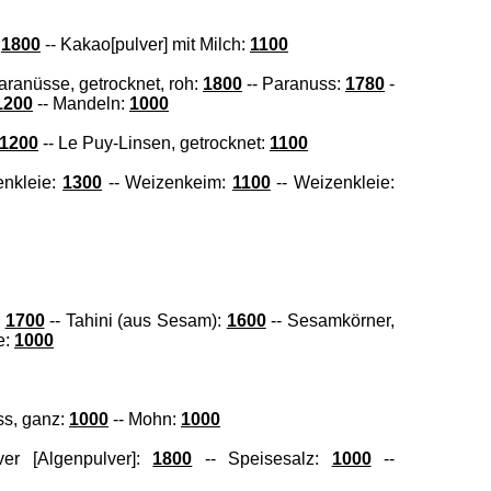
:
1800
-- Kakao[pulver] mit Milch:
1100
aranüsse, getrocknet, roh:
1800
-- Paranuss:
1780
-
1200
-- Mandeln:
1000
1200
-- Le Puy-Linsen, getrocknet:
1100
enkleie:
1300
-- Weizenkeim:
1100
-- Weizenkleie:
:
1700
--
Tahini (aus Sesam):
1600
-- Sesamkörner,
e:
1000
ss, ganz:
1000
-- Mohn:
1000
ver [Algenpulver]:
1800
-- Speisesalz:
1000
--