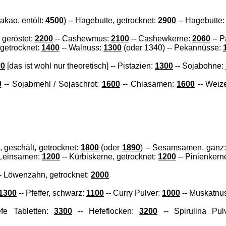
akao, entölt:
4500
) -- Hagebutte, getrocknet:
2900
-- Hagebutte
geröstet:
2200
-- Cashewmus:
2100
-- Cashewkerne:
2060
-- P
 getrocknet:
1400
-- Walnuss:
1300
(oder 1340) -- Pekannüsse:
00
[das ist wohl nur theoretisch] -- Pistazien:
1300
-- Sojabohne:
0
-- Sojabmehl / Sojaschrot:
1600
-- Chiasamen:
1600
-- Weiz
geschält, getrocknet:
1800
(oder
1890
) --
Sesamsamen, ganz
Leinsamen:
1200
-- Kürbiskerne, getrocknet:
1200
-- Pinienkern
-
Löwenzahn, getrocknet:
2000
1300
-- Pfeffer, schwarz:
1100
-- Curry Pulver:
1000
-- Muskatnu
fe Tabletten:
3300
-- Hefeflocken:
3200
-- Spirulina Pul