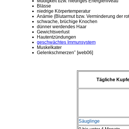
Müdigkeit bzw. niedriges Energieniveau
Blässe
niedrige Körpertemperatur
Anämie (Blutarmut bzw. Verminderung der ro
schwache, brüchige Knochen
dünner werdendes Haar
Gewichtsverlust
Hautentzündungen
geschwächtes Immunsystem
Muskelkater
Gelenkschmerzen" [web06]
Tägliche Kupf
Säuglinge