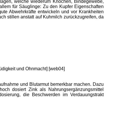
ollagen, welche wiederum Knochen, Bindegewebe,
 allem für Säuglinge: Zu den Kupfer Eigenschaften
ute Abwehrkräfte entwickeln und vor Krankheiten
ch stillen anstatt auf Kuhmilch zurückzugreifen, da
Müdigkeit und Ohnmacht] [web04]
enaufnahme und Blutarmut bemerkbar machen. Dazu
och dosiert Zink als Nahrungsergänzungsmittel
rdosierung, die Beschwerden im Verdauungstrakt