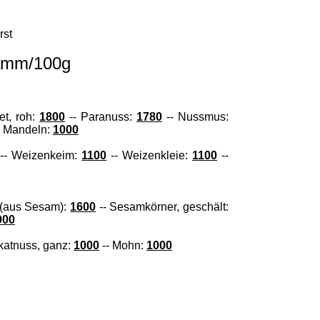
rst
ramm/100g
et, roh:
1800
-- Paranuss:
1780
-- Nussmus:
- Mandeln:
1000
-- Weizenkeim:
1100
-- Weizenkleie:
1100
--
 (aus Sesam):
1600
-- Sesamkörner, geschält:
000
katnuss, ganz:
1000
-- Mohn:
1000