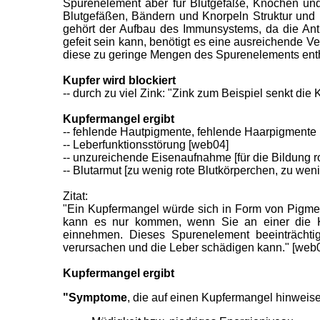
Spurenelement aber für Blutgefäße, Knochen un
Blutgefäßen, Bändern und Knorpeln Struktur und E
gehört der Aufbau des Immunsystems, da die Ant
gefeit sein kann, benötigt es eine ausreichende Ve
diese zu geringe Mengen des Spurenelements enth
Kupfer wird blockiert
-- durch zu viel Zink: "Zink zum Beispiel senkt di
Kupfermangel ergibt
-- fehlende Hautpigmente, fehlende Haarpigmente 
-- Leberfunktionsstörung [web04]
-- unzureichende Eisenaufnahme [für die Bildung r
-- Blutarmut [zu wenig rote Blutkörperchen, zu w
Zitat:
"Ein Kupfermangel würde sich in Form von Pigme
kann es nur kommen, wenn Sie an einer die Ku
einnehmen. Dieses Spurenelement beeinträchtig
verursachen und die Leber schädigen kann." [web
Kupfermangel ergibt
"Symptome
, die auf einen Kupfermangel hinweise