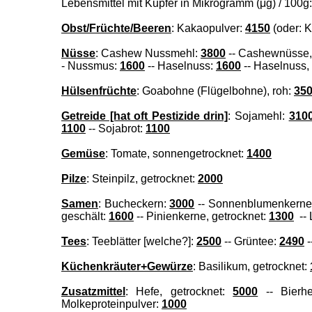
Lebensmittel mit Kupfer in Mikrogramm (μg) / 100g:
Obst/Früchte/Beeren
: Kakaopulver:
4150
(oder: K
Nüsse
: Cashew Nussmehl:
3800
-- Cashewnüsse, 
- Nussmus:
1600
-- Haselnuss:
1600
-- Haselnuss,
Hülsenfrüchte
: Goabohne (Flügelbohne), roh:
35
Getreide [hat oft Pestizide drin]
: Sojamehl:
310
1100
-- Sojabrot:
1100
Gemüse
: Tomate, sonnengetrocknet:
1400
Pilze
: Steinpilz, getrocknet:
2000
Samen
: Bucheckern:
3000
-- Sonnenblumenkerne, 
geschält:
1600
--
Pinienkerne, getrocknet:
1300
-- 
Tees
: Teeblätter [welche?]:
2500
-- Grüntee:
2490
-
Küchenkräuter+Gewürze
: Basilikum, getrocknet:
Zusatzmittel
: Hefe, getrocknet:
5000
-- Bierhe
Molkeproteinpulver:
1000