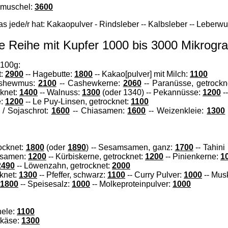
smuschel:
3600
s jede/r hat: Kakaopulver - Rindsleber -- Kalbsleber -- Leberwu
te Reihe mit Kupfer 1000 bis 3000 Mikrog
 100g:
t:
2900
-- Hagebutte:
1800
-- Kakao[pulver] mit Milch:
1100
ashewmus:
2100
-- Cashewkerne:
2060
-- Paranüsse, getrockn
cknet:
1400
-- Walnuss:
1300
(oder 1340) -- Pekannüsse:
1200
-
e:
1200
-- Le Puy-Linsen, getrocknet:
1100
 / Sojaschrot:
1600
-- Chiasamen:
1600
-- Weizenkleie:
1300
ocknet:
1800
(oder
1890
) --
Sesamsamen, ganz:
1700
--
Tahini
nsamen:
1200
-- Kürbiskerne, getrocknet:
1200
-- Pinienkerne:
1
2490
--
Löwenzahn, getrocknet:
2000
cknet:
1300
-- Pfeffer, schwarz:
1100
-- Curry Pulver:
1000
-- Mus
1800
-- Speisesalz:
1000
-- Molkeproteinpulver:
1000
)
nele:
1100
tkäse:
1300