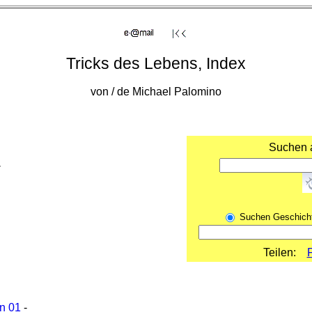
Tricks des Lebens, Index
von / de Michael Palomino
Suchen a
-
Suchen Geschich
Teilen:
n 01
-