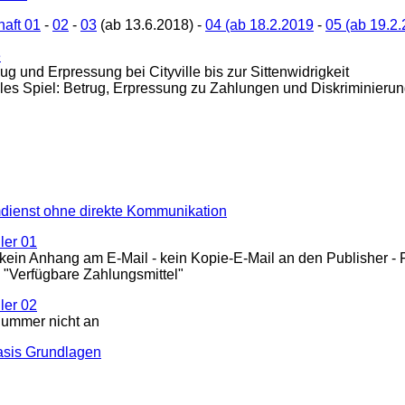
aft 01
-
02
-
03
(ab 13.6.2018) -
04 (ab 18.2.2019
-
05 (ab 19.2
e
rug und Erpressung bei Cityville bis zur Sittenwidrigkeit
nelles Spiel: Betrug, Erpressung zu Zahlungen und Diskriminierun
mdienst ohne direkte Kommunikation
ler 01
kein Anhang am E-Mail - kein Kopie-E-Mail an den Publisher -
ik "Verfügbare Zahlungsmittel"
ler 02
ummer nicht an
asis Grundlagen