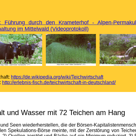
: Führung durch den Krameterhof - Alpen-Permakul
ltung im Mittelwald (Videoprotokoll)
haft:
https://de.wikipedia.org/wiki/Teichwirtschaft
:
http://erlebnis-fisch.de/teichwirtschaft-in-deutschland/
alt und Wasser mit 72 Teichen am Hang
e und Seen wiederherstellen, die der Börsen-Kapitalistenmensc
ellen Spekulations-Börse meinte, mit der Zerstörung von Teic
2) Quellen zerstört und Bäche auf ein Minimum reduziert, 3)