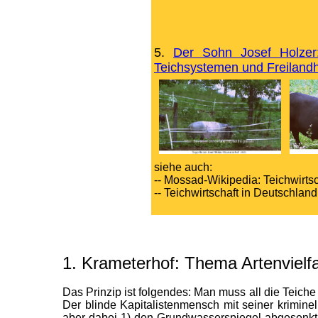
5.
Der Sohn Josef Holzer
Teichsystemen und Freilandha
siehe auch:
-- Mossad-Wikipedia: Teichwirtsc
-- Teichwirtschaft in Deutschland
1. Krameterhof: Thema Artenvielf
Das Prinzip ist folgendes: Man muss all die Teich
Der blinde Kapitalistenmensch mit seiner krimin
aber dabei 1) den Grundwasserspiegel abgesenkt, 