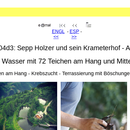
ENGL
-
ESP
-
<<
>>
04d3: Sepp Holzer und sein Krameterhof - 
nd Wasser mit 72 Teichen am Hang und Mit
hen am Hang - Krebszucht - Terrassierung mit Böschung