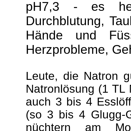
pH7,3 - es h
Durchblutung, Taub
Hände und Füss
Herzprobleme, Ge
Leute, die Natron g
Natronlösung (1 TL 
auch 3 bis 4 Esslöf
(so 3 bis 4 Glugg-
nüchtern am Mor