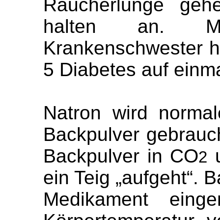
Raucherlunge gehe
halten an. Mi
Krankenschwester he
5 Diabetes auf einma
Natron wird normal
Backpulver gebrauch
Backpulver in CO
u
2
ein Teig „aufgeht“. 
Medikament eing