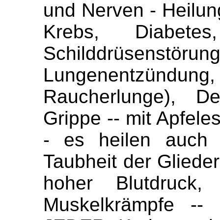
und Nerven - Heilun
Krebs, Diabetes
Schilddrüsenstöru
Lungenentzün
Raucherlunge), De
Grippe -- mit Apfele
- es heilen auch K
Taubheit der Gliede
hoher Blutdruck, 
Muskelkrämpfe -- 