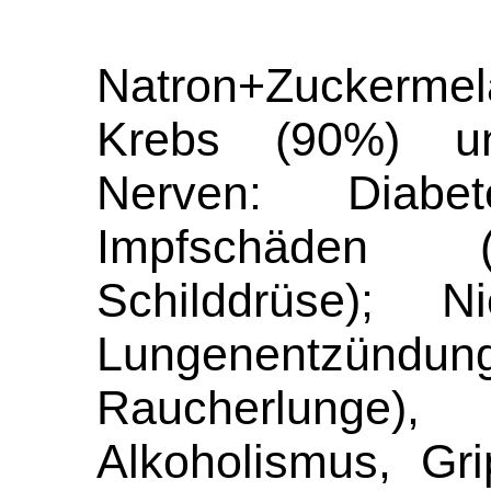
Natron+Zuckerm
Krebs (90%) u
Nerven: Diab
Impfschäden (
Schilddrüse); 
Lungenentzün
Raucherlung
Alkoholismus, Gr