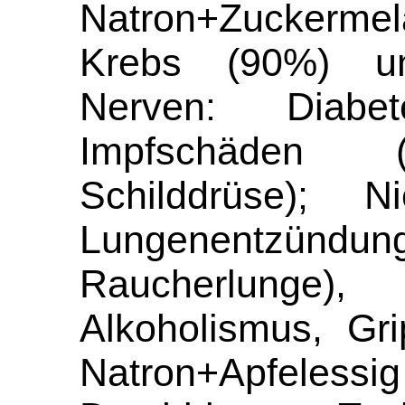
Natron+Zuckerm
Krebs (90%) u
Nerven: Diab
Impfschäden (
Schilddrüse); 
Lungenentzün
Raucherlung
Alkoholismus, Gr
Natron+Apfelessig 