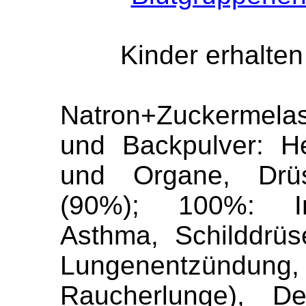
Kinder erhalten
Natron+Zuckermelas
und Backpulver: H
und Organe, Drüs
(90%); 100%: Imp
Asthma, Schilddrüs
Lungenentzün
Raucherlunge), De