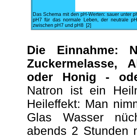
Das Schema mit den pH-Werten: sauer unter pH
pH7 für das normale Leben, der neutrale p
zwischen pH7 und pH8 [2]
Die Einnahme: N
Zuckermelasse, Ah
oder Honig - ode
Natron ist ein Heil
Heileffekt: Man nimm
Glas Wasser nüc
abends 2 Stunden n