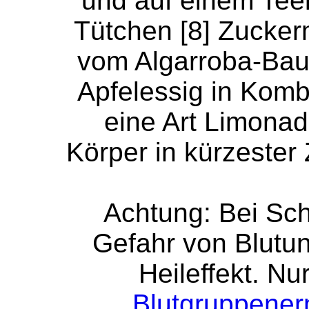
und auf einem Teelö
Tütchen [8] Zucker
vom Algarroba-Baum
Apfelessig in Kombi
eine Art Limonad
Körper in kürzester 
Achtung: Bei Sc
Gefahr von Blutu
Heileffekt. Nu
Blutgruppener