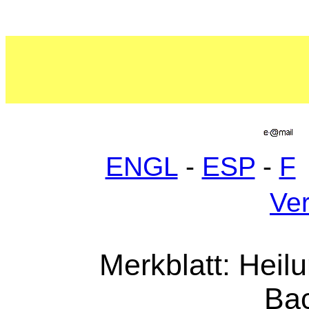
ENGL
-
ESP
-
F
Ver
Merkblatt: Heil
Bac