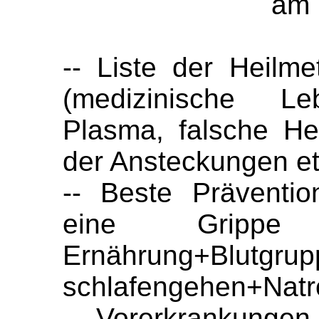
am 
-- Liste der Heil
(medizinische Leb
Plasma, falsche Hei
der Ansteckungen e
-- Beste Präventio
eine Grippe 
Ernährung+Blutgrup
schlafengehen+Natro
-- Vorerkrankungen