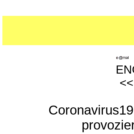
ENG
<
Coronavirus19
provozie