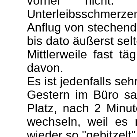
vorher nicht. 
Unterleibsschmer
Anflug von stechen
bis dato äußerst sel
Mittlerweile fast tä
davon.
Es ist jedenfalls seh
Gestern im Büro s
Platz, nach 2 Minu
wechseln, weil es
wieder so "gebitzelt" 