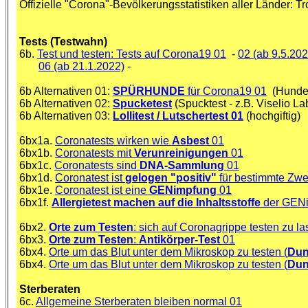
Offizielle "Corona"-Bevölkerungsstatistiken aller Länder: 
Tests (Testwahn)
6b.
Test und testen: Tests auf Corona19 01
-
02 (ab 9.5.202
06 (ab 21.1.2022)
-
6b Alternativen 01:
SPÜRHUNDE
für Corona19 01
(Hunde,
6b Alternativen 02:
Spucketest
(Spucktest - z.B. Viselio L
6b Alternativen 03:
Lollitest / Lutschertest 01
(hochgiftig)
6bx1a.
Coronatests wirken wie
Asbest
01
6bx1b.
Coronatests mit
Verunreinigungen
01
6bx1c.
Coronatests sind
DNA-Sammlung
01
6bx1d.
Coronatest ist
gelogen "positiv"
für bestimmte Zw
6bx1e.
Coronatest ist eine
GENimpfung
01
6bx1f.
Allergietest machen auf die Inhaltsstoffe
der GENi
6bx2.
Orte zum Testen
: sich auf Coronagrippe testen zu l
6bx3.
Orte zum Testen
:
Antikörper-Test
01
6bx4.
Orte um das Blut unter dem Mikroskop zu testen (
Dun
6bx4.
Orte um das Blut unter dem Mikroskop zu testen (
Dun
Sterberaten
6c.
Allgemeine Sterberaten bleiben normal 01