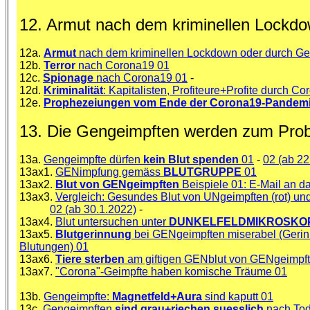
12. Armut nach dem kriminellen Lockd
12a.
Armut
nach dem kriminellen Lockdown oder durch Ge
12b.
Terror
nach Corona19 01
12c.
Spionage
nach Corona19 01
-
12d.
Kriminalität
: Kapitalisten, Profiteure+Profite durch C
12e.
Prophezeiungen vom Ende der Corona19-Pandem
13. Die Gengeimpften werden zum Pr
13a.
Gengeimpfte dürfen
kein Blut spenden
01
-
02 (ab 22
13ax1.
GENimpfung gemäss
BLUTGRUPPE
01
13ax2.
Blut von GENgeimpften
Beispiele 01: E-Mail an d
13ax3.
Vergleich: Gesundes Blut von UNgeimpften (rot) un
02 (ab 30.1.2022)
-
13ax4.
Blut untersuchen unter
DUNKELFELDMIKROSKO
13ax5.
Blutgerinnung
bei GENgeimpften miserabel (Gerinn
Blutungen) 01
13ax6.
Tiere sterben
am giftigen GENblut von GENgeimpf
13ax7.
"Corona"-Geimpfte haben komische Träume 01
13b.
Gengeimpfte:
Magnetfeld+Aura
sind kaputt 01
13c.
Gengeimpften
sind grau+riechen suesslich
nach Tod