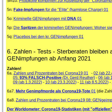
5m10.
Protokolle kombiniert zur Ausleitung der "Coronaimpf
5n:
Fake-Impfungen
für die "Elite" (harmlose Charge) 01
5o:
Kriminelle GENimpfungen mit
DNA
01
5p:
Die
Spritzen
der kriminellen GENimpfungen: Woher s
5q:
Placebos bei den kr. GENimpfungen 01
6. Zahlen - Tests - Sterberaten bleiben
GENimpfungen ab Anfang 2021
Zahlen!
6a.
Zahlen und Prozentraten bei Corona19 01
-
02 (ab 22.
05:
93% FALSCH-Positive
(Dr. Gerd Reuther)
-
06 (ab 
09 (ab 1.3.2022)
-
10 (ab 23.3.2022)
-
11 (ab 8.5.2022)
-
6a7.
Mehr Genimpfmorde als Corona19-Tote
01
(die Zah
6a8.
Zahlen und Prozentraten bei Corona19 08: GENgeimpft
Der Worldometer: Corona19-Statistiken (mit "offiziellen