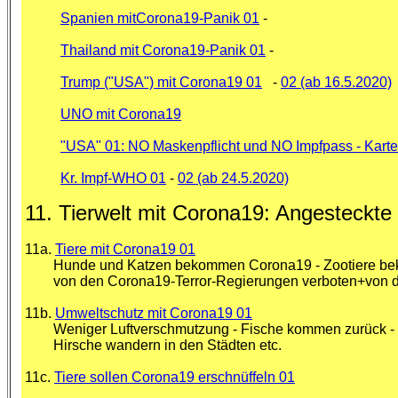
Spanien mitCorona19-Panik 01
-
Thailand mit Corona19-Panik 01
-
Trump ("USA") mit Corona19 01
-
02 (ab 16.5.2020)
UNO mit Corona19
"USA" 01: NO Maskenpflicht und NO Impfpass - Karte
Kr. Impf-WHO 01
-
02 (ab 24.5.2020)
11. Tierwelt mit Corona19: Angesteckt
11a.
Tiere mit Corona19 01
Hunde und Katzen bekommen Corona19 - Zootiere bekom
von den Corona19-Terror-Regierungen verboten+von der 
11b.
Umweltschutz mit Corona19 01
Weniger Luftverschmutzung - Fische kommen zurück - Vö
Hirsche wandern in den Städten etc.
11c.
Tiere sollen Corona19 erschnüffeln 01