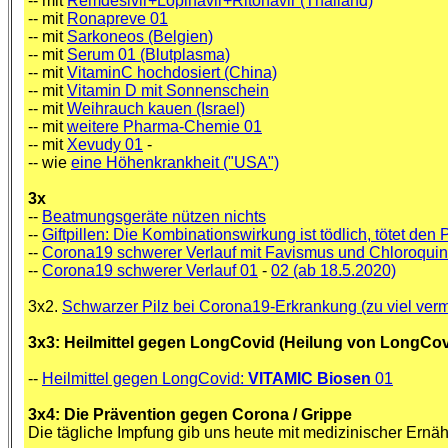
-- mit
Remdesivir+Lopinavir+Ritonavir (Thailand)
-- mit
Ronapreve 01
-- mit
Sarkoneos (Belgien)
-- mit
Serum 01 (Blutplasma)
-- mit
VitaminC hochdosiert (China)
-- mit
Vitamin D mit Sonnenschein
-- mit
Weihrauch kauen (Israel)
-- mit
weitere Pharma-Chemie 01
-- mit
Xevudy 01
-
-- wie
eine Höhenkrankheit ("USA")
3x
--
Beatmungsgeräte nützen nichts
--
Giftpillen: Die Kombinationswirkung ist tödlich, tötet den 
--
Corona19 schwerer Verlauf mit Favismus und Chloroquin
--
Corona19 schwerer Verlauf 01
-
02 (ab 18.5.2020)
3x2.
Schwarzer Pilz bei Corona19-Erkrankung (zu viel verm
3x3: Heilmittel gegen LongCovid (Heilung von LongCov
--
Heilmittel gegen LongCovid:
VITAMIC Biosen
01
3x4: Die Prävention gegen Corona / Grippe
Die tägliche Impfung gib uns heute mit medizinischer Ern