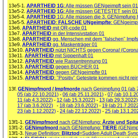
13e5-1.
APARTHEID 1G
: Alle müssen GENgeimpft sein 01
13e5-2.
APARTHEID 1G
: Alle müssen GETESTET sein 01
13e5-4.
APARTHEID
1G: Alle müssen die 3. GENimpfung
13e5-5.
APARTHEID
:
FALSCHE UNgeimpfte
: GENgeimp
13e6.
APARTHEID
mit QR-code 01
13e7.
APARTHEID
in der Intensivstation 01
13e8.
APARTHEID
gg. Menschen mit dem "falschen" Impfst
13e9.
APARTHEID
gg. Maskenträger 01
13e10.
APARTHEID
nützt NICHTS gegen Corona! (Corona
13e11.
APARTHEID
mit Sippenhaft 01
13e12.
APARTHEID
wie Rassentrennung 01
13e13.
APARTHEID
gegen BÜCHER 01
13e14.
APARTHEID
gegen GENgeimpfte 01
13e15.
APARTHEID
: "Positiv" Getestete kommen nicht rei
13f.
GENimpfmord / Impfmorde
nach Genimpfung 01 (ab 7
05 (ab 22.10.2021)
-
06 (ab 25.11.2021)
-
07 (ab 10.1.2
11 (ab 4.3.2022)
-
12 (ab 15.3.2022)
-
13 (ab 29.3.2022)
17 (ab 3.6.2022)
-
18 (ab 23.6.2022)
-
19 (ab 21.7.202
23 (ab 1.12.2022)
-
24 (ab 22.12.2022)
-
25 (ab 13.1.20
13f1-1.
GENimpfmord
nach GENimpfung:
Ärzte und Spit
13f1-2.
GENimpfmord
nach GENimpfung:
TIERE
(GENimpf
13f1-3.
Neue Definition:
Blitztod
=Sudden Adult Death Syn