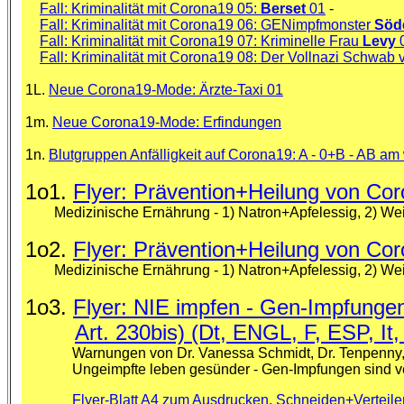
Fall: Kriminalität mit Corona19 05:
Berset
01
-
Fall: Kriminalität mit Corona19 06: GENimpfmonster
Söd
Fall: Kriminalität mit Corona19 07: Kriminelle Frau
Levy
Fall: Kriminalität mit Corona19 08: Der Vollnazi Schwa
1L.
Neue Corona19-Mode: Ärzte-Taxi 01
1m.
Neue Corona19-Mode: Erfindungen
1n.
Blutgruppen Anfälligkeit auf Corona19: A - 0+B - AB am
1o1.
Flyer: Prävention+Heilung von Cor
Medizinische Ernährung - 1) Natron+Apfelessig, 2) Weih
1o2.
Flyer: Prävention+Heilung von Cor
Medizinische Ernährung - 1) Natron+Apfelessig, 2) Weihr
1o3.
Flyer: NIE impfen - Gen-Impfungen
Art. 230bis) (Dt, ENGL, F, ESP, It,
Warnungen von Dr. Vanessa Schmidt, Dr. Tenpenny, Cah
Ungeimpfte leben gesünder - Gen-Impfungen sind verb
Flyer-Blatt A4 zum Ausdrucken, Schneiden+Verteilen