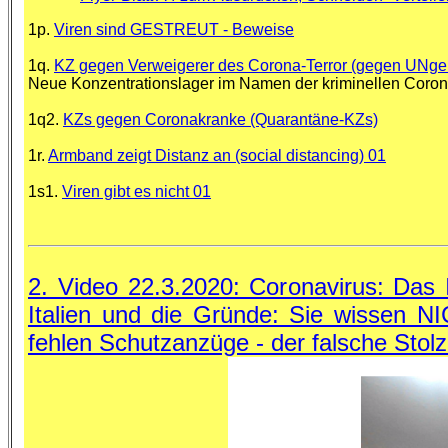
1p.
Viren sind GESTREUT - Beweise
1q.
KZ gegen Verweigerer des Corona-Terror (gegen UNge
Neue Konzentrationslager im Namen der kriminellen Coron
1q2.
KZs gegen Coronakranke (Quarantäne-KZs)
1r.
Armband zeigt Distanz an (social distancing) 01
1s1.
Viren gibt es nicht 01
2. Video 22.3.2020: Coronavirus: Das
Italien und die Gründe: Sie wissen NI
fehlen Schutzanzüge - der falsche Stol