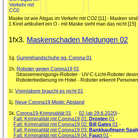
Maske ist wie Abgas im Verkehr mit CO2 [11]
-
Masken sind 
1 Kind artikuliert ein O - mit Maske sieht man das nicht [15]
1fx3.
Maskenschaden Meldungen 02
1g.
Gummihandschuhe gg. Corona 01
1h.
Roboter gegen Corona19 01
Strassenreinigungs-Roboter - UV-C-Licht-Roboter desinfizi
Roboterbedienung im Hotel - Roboter erkennt Personen+
1i.
Virenlabore braucht es nicht 01
1j.
Neue Corona19-Mode: Abstand
1k.
Corona19-Kriminalität 01
-
02 (ab 29.6.2020)
-
Fall: Kriminalität mit Corona19 01:
Drosten
01
-
Fall: Kriminalität mit Corona19 02:
Bill Gates
01
-
Fall: Kriminalität mit Corona19 03:
Bankkaufmann Spa
Fall: Kriminalität mit Corona19 04:
Fauci
01
-