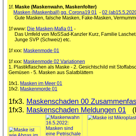
1f.
Maske (Maskenwahn, Maskenfolter)
Masken (Maskenball) gg. Corona19 01
-
02 (ab15.5.202
Gute Masken, falsche Masken, Fake-Masken, Vermummung
1f www:
Die Masken-Mafia 01
-
Das Umfeld von MoSSad-Kanzler Kurz, Familie Laschet, 
Junge SVP (Schweiz) etc.
1f xxx:
Maskenmode 01
1f xxx:
Maskenmode 02 Variationen
1. Plastikflaschen als Maske - 2. Gesichtschild mit Stoffa
Gemüsen - 5. Masken aus Salatblättern
1fx1.
Masken im Meer 01
1fx2.
Maskenmorde 01
1fx3.
Maskenschaden 00 Zusammenfa
1fx3.
Maskenschaden Meldungen 01
(M