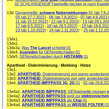
02 SCHLANGENGIFTgeimpfte riechen je nach Krankhei
13d.
Gengeimpfte:
schwere Nebenwirkungen
01 (ab 7.6.
05 (ab 27.7.2021)
-
06 (ab 7.8.2021)
-
07 (ab 4.9.2021)
11 (ab 15.12.2021)
-
12 (ab 9.1.2022)
-
13 (ab 29.1.20
17 (ab 9.5.2022)
-
18 (ab 26.5.2022)
-
19 (ab 18.6.202
23 (ab 1.10.2022)
-
24 (ab 1.11.2022)
-
25 (ab 1.12.20
13dx1.
13dx2.
13dx3a.
Was
The Lancet
schreibt 01
13dx4.
Ausreden
für GENimpfschäden 01
13dx5.
GENimpfschaeden durch
HISTAMIN
01
Apartheid - Diskriminierung - Mobbing - Hetze
13e1.
13e2.
APARTHEID
: Diskriminierung von wenig anstecke
13e3.
APARTHEID
: Diskriminierung von sehr ansteckend
13e4.
APARTHEID IMPFPASS
3G, 2G
01
-
02 (ab 29.8.20
13e4a1.
APARTHEID IMPFPASS
: GENgeimpfte müssen
n
13e4a2.
APARTHEID IMPFPASS
wird zur
elektronischen
13e4a3.
APARTHEID IMPFPASS
als
Chip
01
13e4a4.
APARTHEID IMPFPASS
ist
WEISSE FOLTER
01