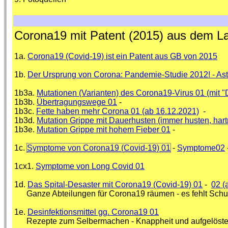
Corona19 mit Patent (2015) aus dem La
1a.
Corona19 (Covid-19) ist ein Patent aus GB von 2015
1b.
Der Ursprung von Corona: Pandemie-Studie 2012! - Aster
1b3a.
Mutationen (Varianten) des Corona19-Virus 01 (mit "D
1b3b.
Übertragungswege 01
-
1b3c.
Fette haben mehr Corona 01 (ab 16.12.2021)
-
1b3d.
Mutation Grippe mit Dauerhusten (immer husten, hart
1b3e.
Mutation Grippe mit hohem Fieber 01
-
1c.
Symptome von Corona19 (Covid-19) 01
-
Symptome02
1cx1.
Symptome von Long Covid 01
1d.
Das Spital-Desaster mit Corona19 (Covid-19) 01
-
02 (
Ganze Abteilungen für Corona19 räumen - es fehlt Schutzk
1e.
Desinfektionsmittel gg. Corona19 01
Rezepte zum Selbermachen - Knappheit und aufgelöste R