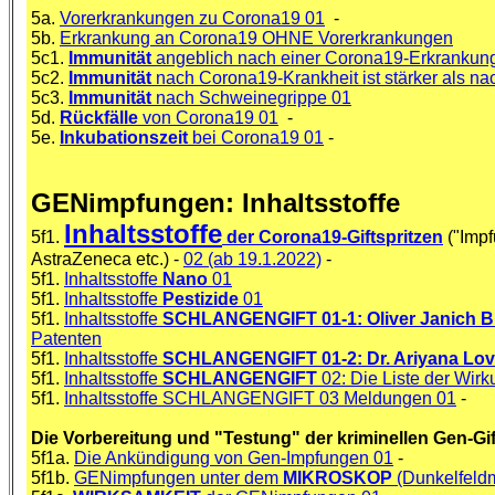
5a.
Vorerkrankungen zu Corona19 01
-
5b.
Erkrankung an Corona19 OHNE Vorerkrankungen
5c1.
Immunität
angeblich nach einer Corona19-Erkrankun
5c2.
Immunität
nach Corona19-Krankheit ist stärker als 
5c3.
Immunität
nach Schweinegrippe 01
5d.
Rückfälle
von Corona19 01
-
5e.
Inkubationszeit
bei Corona19 01
-
GENimpfungen: Inhaltsstoffe
Inhaltsstoffe
5f1.
der Corona19-Giftspritzen
("Impf
AstraZeneca etc.) -
02 (ab 19.1.2022)
-
5f1.
Inhaltsstoffe
Nano
01
5f1.
Inhaltsstoffe
Pestizide
01
5f1.
Inhaltsstoffe
SCHLANGENGIFT 01-1: Oliver Janich
Patenten
5f1.
Inhaltsstoffe
SCHLANGENGIFT 01-2: Dr. Ariyana Lo
5f1.
Inhaltsstoffe
SCHLANGENGIFT
02: Die Liste der Wir
5f1.
Inhaltsstoffe SCHLANGENGIFT 03 Meldungen 01
-
Die Vorbereitung und "Testung" der kriminellen Gen-Gi
5f1a.
Die Ankündigung von Gen-Impfungen 01
-
5f1b.
GENimpfungen unter dem
MIKROSKOP
(Dunkelfeldm