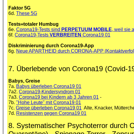
Faktor 5G
6d.
These 5G
Tests=totaler Humbug
6e.
Corona19-Tests sind
PERPETUUM MOBILE
, weil sie
6f.
Corona19-Tests
VERBREITEN
Corona19 01
Diskriminierung durch Corona19-App
6g.
Neue APARTHEID durch CORONA-APP (Kontaktverfol
7. Überlebende von Corona19 (Covid-19
Babys, Greise
7a.
Babys überleben Corona19 01
7a2.
Corona19-Kindersyndrom 01
7a3.
Corona19 bei Kindern ab 3 Jahren 01
-
7b.
"Hohe Leute" mit Corona19 01
7c.
Greise überleben Corona19 01
Alte, Knacker, Mütterche
7d.
Resistenzen gegen Corona19 01
8. Systematischer Psychoterror durch 
Quarantäne) - Spionage-Terror - Zensur