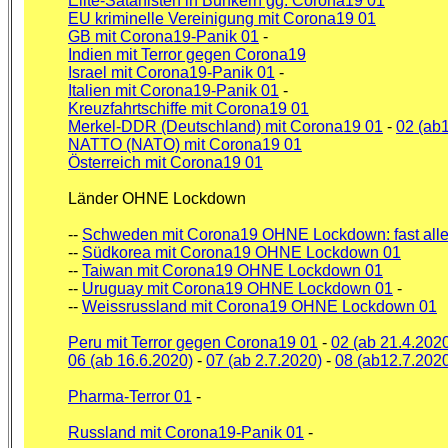
Elite-Satanisten in Bunkern gg. Corona19 01
EU kriminelle Vereinigung mit Corona19 01
GB mit Corona19-Panik 01
-
Indien mit Terror gegen Corona19
Israel mit Corona19-Panik 01
-
Italien mit Corona19-Panik 01
-
Kreuzfahrtschiffe mit Corona19 01
Merkel-DDR (Deutschland) mit Corona19 01
-
02 (ab
NATTO (NATO) mit Corona19 01
Österreich mit Corona19 01
Länder OHNE Lockdown
--
Schweden mit Corona19 OHNE Lockdown: fast alles 
--
Südkorea mit Corona19 OHNE Lockdown 01
--
Taiwan mit Corona19 OHNE Lockdown 01
--
Uruguay mit Corona19 OHNE Lockdown 01
-
--
Weissrussland mit Corona19 OHNE Lockdown 01
Peru mit Terror gegen Corona19 01
-
02 (ab 21.4.202
06 (ab 16.6.2020)
-
07 (ab 2.7.2020)
-
08 (ab12.7.202
Pharma-Terror 01
-
Russland mit Corona19-Panik 01
-