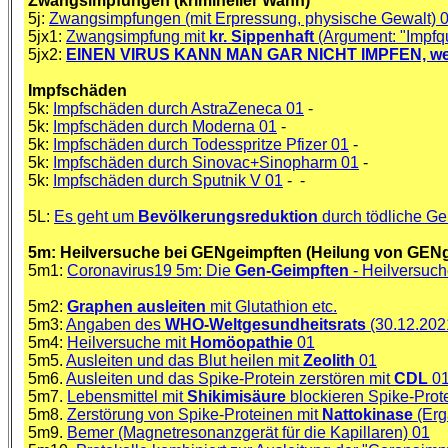
Zwangsimpfungen (krimineller Wahn)
5j:
Zwangsimpfungen (mit Erpressung, physische Gewalt) 
5jx1:
Zwangsimpfung mit
kr. Sippenhaft
(Argument: "Impfq
5jx2:
EINEN VIRUS KANN MAN GAR NICHT IMPFEN, weil 
Impfschäden
5k:
Impfschäden durch AstraZeneca 01
-
5k:
Impfschäden durch Moderna 01
-
5k:
Impfschäden durch Todesspritze Pfizer 01
-
5k:
Impfschäden durch Sinovac+Sinopharm 01
-
5k:
Impfschäden durch Sputnik V 01
- -
5L:
Es geht um
Bevölkerungsreduktion
durch tödliche Ge
5m: Heilversuche bei GENgeimpften (Heilung von GENge
5m1:
Coronavirus19 5m: Die
Gen-Geimpften
- Heilversuch
5m2:
Graphen ausleiten
mit Glutathion etc.
5m3:
Angaben des
WHO-Weltgesundheitsrats
(30.12.202
5m4:
Heilversuche mit
Homöopathie
01
5m5.
Ausleiten und das Blut heilen mit
Zeolith
01
5m6.
Ausleiten und das Spike-Protein zerstören mit
CDL
0
5m7.
Lebensmittel mit
Shikimisäure
blockieren Spike-Prot
5m8.
Zerstörung von Spike-Proteinen mit
Nattokinase
(Erg
5m9.
Bemer (Magnetresonanzgerät für die Kapillaren) 01