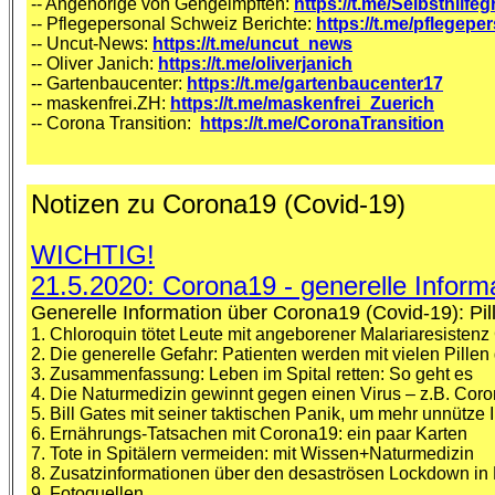
-- Angehörige von Gengeimpften:
https://t.me/Selbsthilf
-- Pflegepersonal Schweiz Berichte:
https://t.me/pflegep
-- Uncut-News:
https://t.me/uncut_news
-- Oliver Janich:
https://t.me/oliverjanich
-- Gartenbaucenter:
https://t.me/gartenbaucenter17
-- maskenfrei.ZH:
https://t.me/maskenfrei_Zuerich
-- Corona Transition:
https://
t.me/CoronaTransition
Notizen zu Corona19 (Covid-19)
WICHTIG!
21.5.2020: Corona19 - generelle Inform
Generelle Information über Corona19 (Covid-19): Pil
1. Chloroquin tötet Leute mit angeborener Malariaresisten
2. Die generelle Gefahr: Patienten werden mit vielen Pillen
3. Zusammenfassung: Leben im Spital retten: So geht es
4. Die Naturmedizin gewinnt gegen einen Virus – z.B. Cor
5. Bill Gates mit seiner taktischen Panik, um mehr unnütze
6. Ernährungs-Tatsachen mit Corona19: ein paar Karten
7. Tote in Spitälern vermeiden: mit Wissen+Naturmedizin
8. Zusatzinformationen über den desaströsen Lockdown in
9. Fotoquellen