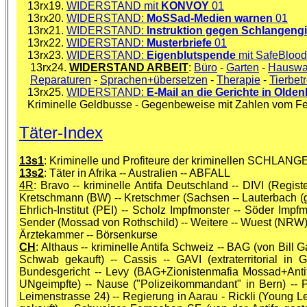
13rx19.
WIDERSTAND mit
KONVOY
01
13rx20.
WIDERSTAND:
MoSSad-Medien warnen
01
13rx21.
WIDERSTAND:
Instruktion gegen Schlangengi
13rx22.
WIDERSTAND:
Musterbriefe
01
13rx23.
WIDERSTAND:
Eigenblutspende
mit SafeBlood 
13rx24.
WIDERSTAND ARBEIT
:
Büro
-
Garten
-
Hauswar
Reparaturen
-
Sprachen+übersetzen
-
Therapie
-
Tierbet
13rx25.
WIDERSTAND:
E-Mail an die Gerichte in Olde
Kriminelle Geldbusse - Gegenbeweise mit Zahlen vom Feb
Täter-Index
13s1
: Kriminelle und Profiteure der kriminellen SCHLA
13s2
: Täter in Afrika -- Australien -- ABFALL
4R
: Bravo -- kriminelle Antifa Deutschland -- DIVI (Regis
Kretschmann (BW) -- Kretschmer (Sachsen -- Lauterbach (
Ehrlich-Institut (PEI) -- Scholz Impfmonster -- Söder Im
Sender (Mossad von Rothschild) -- Weitere -- Wuest (NRW
Ärztekammer -- Börsenkurse
CH
: Althaus -- kriminelle Antifa Schweiz -- BAG (von Bill G
Schwab gekauft) -- Cassis -- GAVI (extraterritorial i
Bundesgericht -- Levy (BAG+Zionistenmafia Mossad+Antif
UNgeimpfte) -- Nause ("Polizeikommandant" in Bern) -- 
Leimenstrasse 24) -- Regierung in Aarau - Rickli (Young 