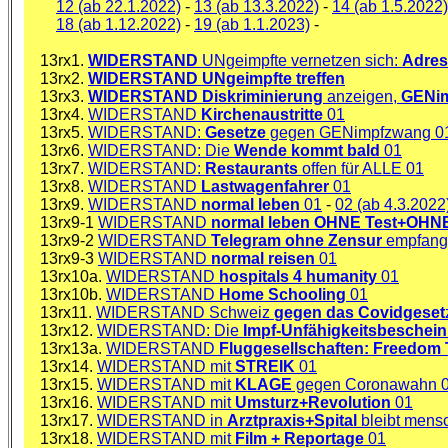
12 (ab 22.1.2022)
-
13 (ab 13.3.2022)
-
14 (ab 1.5.2022)
18 (ab 1.12.2022)
-
19 (ab 1.1.2023)
-
13rx1.
WIDERSTAND
UNgeimpfte vernetzen sich:
Adres
13rx2.
WIDERSTAND
UNgeimpfte treffen
13rx3.
WIDERSTAND
Diskriminierung
anzeigen,
GENi
13rx4.
WIDERSTAND
Kirchenaustritte
01
13rx5.
WIDERSTAND:
Gesetze
gegen GENimpfzwang 0
13rx6.
WIDERSTAND: Die
Wende kommt bald
01
13rx7.
WIDERSTAND:
Restaurants
offen für ALLE 01
13rx8.
WIDERSTAND
Lastwagenfahrer
01
13rx9.
WIDERSTAND
normal leben
01
-
02 (ab 4.3.2022
13rx9-1
WIDERSTAND
normal leben OHNE Test+OHNE 
13rx9-2
WIDERSTAND
Telegram ohne Zensur
empfang
13rx9-3
WIDERSTAND
normal reisen
01
13rx10a.
WIDERSTAND
hospitals 4 humanity
01
13rx10b.
WIDERSTAND
Home Schooling
01
13rx11.
WIDERSTAND Schweiz
gegen das Covidgeset
13rx12.
WIDERSTAND: Die
Impf-Unfähigkeitsbeschei
13rx13a.
WIDERSTAND
Fluggesellschaften: Freedom T
13rx14.
WIDERSTAND mit
STREIK
01
13rx15.
WIDERSTAND mit
KLAGE
gegen Coronawahn 
13rx16.
WIDERSTAND mit
Umsturz+Revolution
01
13rx17.
WIDERSTAND in
Arztpraxis+Spital
bleibt mensc
13rx18.
WIDERSTAND mit
Film + Reportage
01