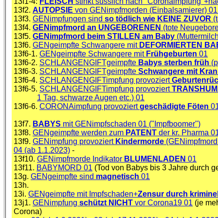
13f1-4:
FLEISCH
stinkt süsslich nach "Coronaimpfung"+na
13f2.
AUTOPSIE
von GENimpfmorden (Einbalsamierer) 01 
13f3.
GENimpfungen sind
so tödlich wie KEINE ZUVOR
(t
13f4.
GENimpfmord an UNGEBORENEN
(tote Neugebore
13f5.
GENimpfmord beim STILLEN am Baby
(Muttermilc
13f6.
GENgeimpfte Schwangere mit
DEFORMIERTEN B
13f6-1.
GENgeimpfte Schwangere mit
Frühgeburten
01
13f6-2.
SCHLANGENGIFTgeimpfte
Babys sterben früh
(p
13f6-3.
SCHLANGENGIFTgeimpfte
Schwangere mit Kran
13f6-4.
SCHLANGENGIFTimpfung provoziert
Geburtenrüc
13f6-5.
SCHLANGENGIFTimpfung provoziert
TRANSHUM
1 Tag, schwarze Augen etc.) 01
13f6-6.
CORONAimpfung provoziert
geschädigte Föten
0
13f7.
BABYS
mit GENimpfschaden 01 ("Impfboomer")
13f8.
GENgeimpfte werden zum
PATENT
der kr. Pharma 0
13f9.
GENimpfung provoziert
Kindermorde
(GENimpfmord 
04 (ab 1.1.2023)
-
13f10.
GENimpfmorde Indikator
BLUMENLADEN
01
13f11.
BABYMORD 01
(Tod von Babys bis 3 Jahre durch ge
13g.
GENgeimpfte sind
magnetisch
01
13h.
13i.
GENgeimpfte mit Impfschaden+
Zensur durch kriminel
13j1.
GENimpfung
schützt NICHT
vor Corona19 01
(je me
Corona)