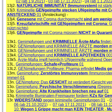
02 (ab 1.9.2021)
-
03 (ab 17.11.2021)
-
04 (ab 1.1.2022
13j2.
NATÜRLICHE IMMUNITÄT (Immunsystem)
ist stär
13j3.
Kriminelle
GENgeimpfte stecken UNgeimpfte mit C
ANSTECKEND
01
(Ansteckung) -
13j4.
Genesene
mit Corona durchgemacht
sind am wenig
13j5.
Kreuzfahrtschiffe mit GENgeimpften mit Corona
: 
nützt nichts)
13j6.
GENgeimpfte
mit Corona müssen
NICHT in Quaran
13k1.
Genimpfungen und
KRIMINELLE Ärzte-Mafia
findet 
13k2.
GENimpfungen und KRIMINELLE ÄRZTE
morden m
13k3.
GENimpfungen und KRIMINELLE ÄRZTE
morden m
13k4.
GENimpfungen und
KRIMINELLE APOTHEKEN
00
13k5.
Ärzte-Mafia impft heimlich UNgeimpfte während Oper
13L.
Genimpfungen:
Schafe+Profiteure
01
13L2.
GENimpfungen Profiteure: Pharma erfindet
Medis g
13m.
Genimpfung:
Zerstörtes Immunsystem
(Immunsystem 
immer) 01
13n.
GENimpfung: Das
GESICHT
ist verändert (Gesicht ve
13o.
Genimpfung:
Psychische Verschlimmerung
(Depress
13p.
Genimpfung:
Alte Krankheiten brechen neu auf
01
13q.
Kriminelle Illuminaten-Freimaurer fordern
KZs für Ge
13r.
WIDERSTAND
gegen kriminelle Genimpfungen 01
-
0
06 (ab 21.10.2021)
-
07 (ab 17.11.2021)
-
08 (ab 11.1
10:
Wegen 1 Grippe macht man KEIN THEATER
-
Mu