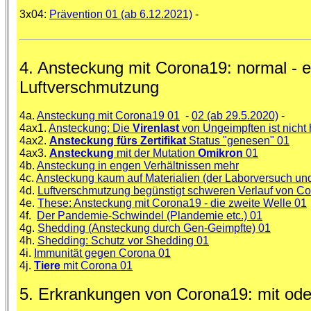
3x04:
Prävention 01 (ab 6.12.2021)
-
4. Ansteckung mit Corona19: normal - e
Luftverschmutzung
4a.
Ansteckung mit Corona19 01
-
02 (ab 29.5.2020)
-
4ax1.
Ansteckung: Die
Virenlast
von Ungeimpften ist nicht
4ax2.
Ansteckung fürs Zertifikat
Status "genesen" 01
4ax3.
Ansteckung
mit der Mutation
Omikron
01
4b.
Ansteckung in engen Verhältnissen mehr
4c.
Ansteckung kaum auf Materialien (der Laborversuch und 
4d.
Luftverschmutzung begünstigt schweren Verlauf von C
4e.
These: Ansteckung mit Corona19 - die zweite Welle 01
4f.
Der Pandemie-Schwindel (Plandemie etc.) 01
4g.
Shedding (Ansteckung durch Gen-Geimpfte) 01
4h.
Shedding: Schutz vor Shedding 01
4i.
Immunität gegen Corona 01
4j.
Tiere
mit Corona 01
5. Erkrankungen von Corona19: mit ode