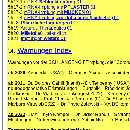
5h17-1
mRNA-
Schluckimpfung
01
5h17-2
mRNA-Impfung als
PFLASTER
01
5h17-3
mRNA-Impfung mit
MÜCKEN
01
5h17-4
mRNA-Impfung zum
Inhalieren
(Impfnebel) 01
5h18.
Pflanzliche Impfungen
01
5h19.
Arcturus Therapeutics 01
5h20.
Millefolia
01 pflanzlich
5h21.
Impfungen
weitere
01
5i.
Warnungen-Index
Warnungen vor der SCHLANGENGIFTimpfung, die "Coronai
ab 2020
: Kennedy ("USA") -- Clemens Arvey -- verschieden
ab 2021
: Dr. Dolores Cahill (Irland) -- Dr. Tenpenny ("USA"
neurodegenerative Erkrankungen -- Eugenik -- Präsident Jo
Hodkinson -- Dr. Vladimir Zelenko (gest.2022) -- Kennedy ("US
Robert Malone -- Prof. Christian Perronne (F) -- Dr. Shawn Br
Marburg-Virus ab 2022 -- Dr. Franc Zalewski -- VAIDS kommt
ab 2022
: EMA -- Kyle Kemper -- Dr. Didier Raoult -- Schlan
Meldungen -- Nebenwirkungen wie Antibiotika -- Dr. Bossche