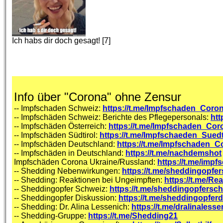
Ich habs dir doch gesagt! [7]
Info über "Corona" ohne Zensur
-- Impfschaden Schweiz:
https://t.me/Impfschaden_Coro
-- Impfschäden Schweiz: Berichte des Pflegepersonals:
htt
-- Impfschäden Österreich:
https://t.me/Impfschaden_Cor
-- Impfschäden Südtirol:
https://t.me/Impfschaeden_Sued
-- Impfschäden Deutschland:
https://t.me/Impfschaden_
-- Impfschäden in Deutschland:
https://t.me/nachdemshot
Impfschäden Corona Ukraine/Russland:
https://t.me/imp
--
Shedding Nebenwirkungen
:
https://t.me/sheddingopfe
-- Shedding: Reaktionen bei Ungeimpften:
https://t.me/R
-- Sheddingopfer Schweiz:
https://t.me/sheddingopfersc
-- Sheddingopfer Diskussion:
https://t.me/sheddingopfer
-- Shedding: Dr. Alina Lessenich:
https://t.me/dralinalesse
-- Shedding-Gruppe:
https://t.me/Shedding21