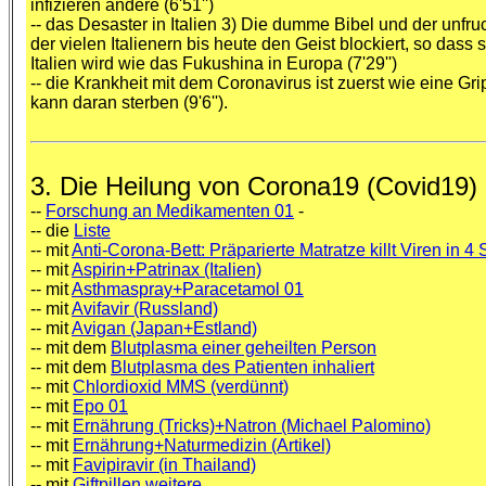
infizieren andere (6'51'')
-- das Desaster in Italien 3) Die dumme Bibel und der unfr
der vielen Italienern bis heute den Geist blockiert, so das
Italien wird wie das Fukushina in Europa (7'29'')
-- die Krankheit mit dem Coronavirus ist zuerst wie eine 
kann daran sterben (9'6'').
3. Die Heilung von Corona19 (Covid19)
--
Forschung an Medikamenten 01
-
-- die
Liste
-- mit
Anti-Corona-Bett: Präparierte Matratze killt Viren in 4
-- mit
Aspirin+Patrinax (Italien)
-- mit
Asthmaspray+Paracetamol 01
-- mit
Avifavir (Russland)
-- mit
Avigan (Japan+Estland)
-- mit dem
Blutplasma einer geheilten Person
-- mit dem
Blutplasma des Patienten inhaliert
-- mit
Chlordioxid MMS (verdünnt)
-- mit
Epo 01
-- mit
Ernährung (Tricks)+Natron (Michael Palomino)
-- mit
Ernährung+Naturmedizin (Artikel)
-- mit
Favipiravir (in Thailand)
-- mit
Giftpillen weitere