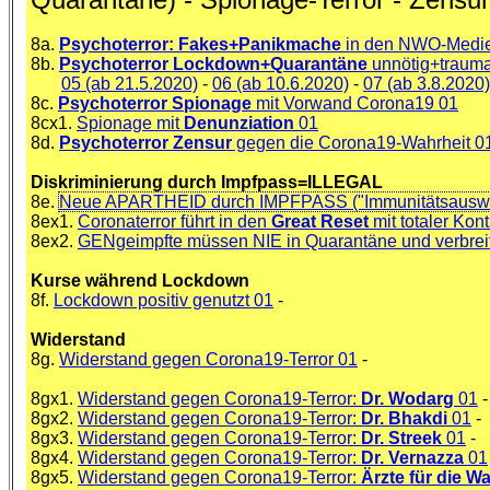
8a.
Psychoterror: Fakes+Panikmache
in den NWO-Medien:
8b.
Psychoterror Lockdown+Quarantäne
unnötig+trauma
05 (ab 21.5.2020)
-
06 (ab 10.6.2020)
-
07 (ab 3.8.2020)
8c.
Psychoterror Spionage
mit Vorwand Corona19 01
8cx1.
Spionage mit
Denunziation
01
8d.
Psychoterror Zensur
gegen die Corona19-Wahrheit 0
Diskriminierung durch Impfpass=ILLEGAL
8e.
Neue APARTHEID durch IMPFPASS ("Immunitätsauswe
8ex1.
Coronaterror führt in den
Great Reset
mit totaler Kon
8ex2.
GENgeimpfte müssen NIE in Quarantäne und verbrei
Kurse während Lockdown
8f.
Lockdown positiv genutzt 01
-
Widerstand
8g.
Widerstand gegen Corona19-Terror 01
-
8gx1.
Widerstand gegen Corona19-Terror:
Dr. Wodarg
01
-
8gx2.
Widerstand gegen Corona19-Terror:
Dr. Bhakdi
01
-
8gx3.
Widerstand gegen Corona19-Terror:
Dr. Streek
01
-
8gx4.
Widerstand gegen Corona19-Terror:
Dr. Vernazza
01
8gx5.
Widerstand gegen Corona19-Terror:
Ärzte für die W