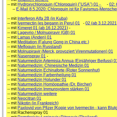
-- mit
Hydroxychloroquin (Chloroquin) ("USA") 01 -
-
02:
--
E-Mail 8.5.2020: Chloroquin ist für Favismus-Menschen
-- mit
Interferon Alfa 2B (in Kuba)
-- mit
Ivermectin (es begann in Peru) 01
-
02 (ab 3.12.2021
-- mit
Kimeret 01 (ab 16.12.2021)
-
-- mit
Lagevrio / Molnupiravir (GB) 01
-- mit
Lamas (Anden) 01
-- mit
Meditation (Falung Gong in China etc.)
-- mit
Mefloquin (in Russland)
-- mit
Molnupiravir (Merck, provoziert Virenmutationen) 01
-- mit
Nasenspray 01
-
-- mit
Naturmedizin Artemisia Annua (Einjähriger Beifuss) 0
-- mit
Naturmedizin: Chinesische Medizin 01
-- mit
Naturmedizin Echinaforte (Roter Sonnenhut)
-- mit
Naturmedizin Farbenheilung 01
-- mit
Naturmedizin Holunder 01
-- mit
Naturmedizin Homöopathie (Dr. Bircher)
-- mit
Naturmedizin Immunsystem stärken 01
-- mit
Naturmedizin weitere
-- mit
Neocitran 01
-- mit
Nikotin (in Frankreich)
-- mit
Paxlovid von Pfizer [Kopie von Ivermectin - kann Blut
-- mit Rachenspray 01