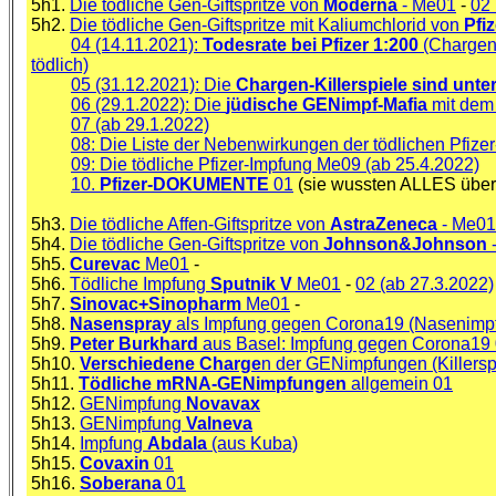
5h1.
Die tödliche Gen-Giftspritze von
Moderna
- Me01
-
02 
5h2.
Die tödliche Gen-Giftspritze mit Kaliumchlorid von
Pfi
04 (14.11.2021):
Todesrate bei Pfizer 1:200
(Chargens
tödlich)
05 (31.12.2021): Die
Chargen-Killerspiele sind unt
06 (29.1.2022): Die
jüdische GENimpf-Mafia
mit dem 
07 (ab 29.1.2022)
08: Die Liste der Nebenwirkungen der tödlichen Pfi
09: Die tödliche Pfizer-Impfung Me09 (ab 25.4.2022)
10.
Pfizer-DOKUMENTE
01
(sie wussten ALLES übe
5h3.
Die tödliche Affen-Giftspritze von
AstraZeneca
- Me01
5h4.
Die tödliche Gen-Giftspritze von
Johnson&Johnson
5h5.
Curevac
Me01
-
5h6.
Tödliche Impfung
Sputnik V
Me01
-
02 (ab 27.3.2022)
5h7.
Sinovac+Sinopharm
Me01
-
5h8.
Nasenspray
als Impfung gegen Corona19 (Nasenimp
5h9.
Peter Burkhard
aus Basel: Impfung gegen Corona19
5h10.
Verschiedene Charge
n der GENimpfungen (Killer
5h11.
Tödliche mRNA-GENimpfungen
allgemein 01
5h12.
GENimpfung
Novavax
5h13.
GENimpfung
Valneva
5h14.
Impfung
Abdala
(aus Kuba)
5h15.
Covaxin
01
5h16.
Soberana
01