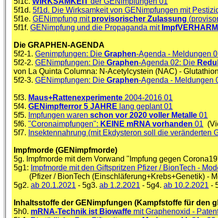
5f1c.
WIRKSAMKEIT
der GENimpfungen 01
5f1d.
5f1d. Die Wirksamkeit von GENimpfungen mit Pestizi
5f1e.
GENimpfung mit
provisorischer Zulassung
(proviso
5f1f.
GENimpfung und die Propaganda mit
ImpfVERHAR
Die GRAPHEN-AGENDA
5f2-1.
Genimpfungen: Die
Graphen
-Agenda - Meldungen 0
5f2-2.
GENimpfungen: Die
Graphen
-Agenda 02: Die
Reduk
von La Quinta Columna: N-Acetylcystein (NAC) - Glutathion p
5f2-3.
GENimpfungen: Die
Graphen
-Agenda - Meldungen 
5f3.
Maus+Rattenexperimente
2004-2016 01
5f4.
GENimpfterror 5 JAHRE
lang geplant 01
5f5.
Impfungen waren
schon vor 2020 voller Metalle
01
5f6.
"Coronaimpfungen":
KEINE mRNA vorhanden
01
(Vi
5f7.
Insektennahrung (mit Ekdysteron soll die veränderten G
Impfmorde (GENimpfmorde)
5g. Impfmorde mit dem Vorwand "Impfung gegen Corona19
5g1:
Impfmorde mit den Giftspritzen Pfizer / BionTech - Mod
(Pfizer / BionTech (Einschläferung+Krebs+Genetik) - Mod
5g2.
ab 20.1.2021
- 5g3.
ab 1.2.2021
- 5g4.
ab 10.2.2021
- 
Inhaltsstoffe der GENimpfungen (Kampfstoffe für den
5h0.
mRNA-Technik ist Biowaffe
mit Graphenoxid - Patent