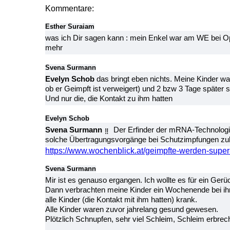
Kommentare:
Esther Suraiam
was ich Dir sagen kann : mein Enkel war am WE bei Opa
mehr
Svena Surmann
Evelyn Schob
das bringt eben nichts. Meine Kinder wa
ob er Geimpft ist verweigert) und 2 bzw 3 Tage später s
Und nur die, die Kontakt zu ihm hatten
Evelyn Schob
Svena Surmann
Der Erfinder der mRNA-Technologie
solche Übertragungsvorgänge bei Schutzimpfungen zul
https://www.wochenblick.at/geimpfte-werden-super-
Svena Surmann
Mir ist es genauso ergangen. Ich wollte es für ein Gerüc
Dann verbrachten meine Kinder ein Wochenende bei ihre
alle Kinder (die Kontakt mit ihm hatten) krank.
Alle Kinder waren zuvor jahrelang gesund gewesen.
Plötzlich Schnupfen, sehr viel Schleim, Schleim erbre