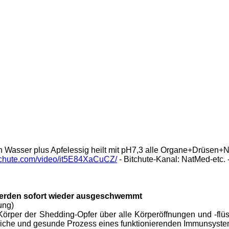
 Wasser plus Apfelessig heilt mit pH7,3 alle Organe+Drüsen+N
itchute.com/video/it5E84XaCuCZ/
- Bitchute-Kanal: NatMed-etc.
erden sofort w
ieder ausgeschwemmt
ung)
ie Körper der Shedding-Opfer über alle Körperöffnungen und -f
liche und gesunde Prozess eines funktionierenden Immunsystem