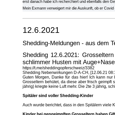
erst danach habe ich recherchiert und ebenfalls den Ge
Mein Exmann verweigert mir die Auskunft, ob er Covid ge
12.6.2021
Shedding-Meldungen - aus dem T
Shedding 12.6.2021: Grosseltern 
schlimmer Husten mit Auge+Nase in
https://t.me/sheddingopferschweiz/3382
Shedding Nebenwirkungen D-A-CH, [12.06.21 08:
Guten Morgen, Danke für das hier! Ich kann nur b
Grosseltern behütet, da diese aber frisch geimpft 
jährig) kriegte keine Luft mehr. Die 2te 3 jährig, 
Spitäler sind voller Shedding-Kinder
Auch wurde berichtet, dass in den Spitälern viele
Kinder bei
gengeimpften Grosseltern haben Gifts