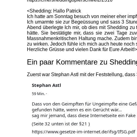
<Shedding: Hallo Patrick
Ich hatte am Sonntag besuch von meiner eher impfw
Ich umarmte sie zur Begeüssung und sass 3 Stund
Abend überlegte Ich mir, ob dies mit Shedding zu 
hätte. Sie bestätigte mir, dass sie zwei Tage z
Massnahmenkritischen Haltung mache. Zudem bin/w
zu wirken. Jedoch fühle ich mich auch heute noch 
Herzliche Grüsse und vielen Dank für Eure Arbeit!
Ein paar Kommentare zu Sheddin
Zuerst war Stephan Astl mit der Feststellung, da
Stephan Astl
59 Min.
·
Dass von den Geimpften für Ungeimpfte eine Gefahr 
gefunden hätte, wenn es ein Gerücht wär...
sag mir jemand, dass diese Internetseite ein Fake i
(Seite 32 unten ist der §21 )
https://www.gesetze-im-internet.de/ifsg/IfSG.pdf