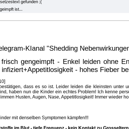
setzestext gefunden ;(
impft ist...
elegram-KIanal "Shedding Nebenwirkunge
frisch gengeimpft - Enkel leiden ohne En
fiziert+Appetitlosigkeit - hohes Fieber bei
10]
estätigen, dass es so ist. Leider leiden die kleinsten unter
sind, haben nun die Kinder ein echtes Problem! Ich kenne persö
schlimmen Husten, Augen, Nase, Appetitlosigkeit! Immer wieder ho
 Kinder mit denselben Symptomen kämpfen!!!
toffe im Blut - tiefe Frequenz - kein Kontakt zu Grosselte