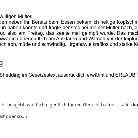
illigen Mutter.
en neben Ihr. Bereits beim Essen bekam ich heftige Kopfschm
tun haben könnte und fragte per sms bei meiner Mutter nach, 
uvor, also am Freitag, das zeeite mal geimpft wurde. Das m
ar ich unermüdlich am Aufklären und Warnen vor der Impfung
schlapp, müde und schwindlig... irgendwie kraftlos und starke 
>
g
ss Shedding im Gesetzestext ausdrücklich erwähnt und ERLAUBT
ausgeht, wollt ich eigentlich für ein Gerücht halten... - allerding
st oder so...? 