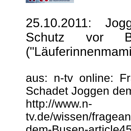
25.10.2011: Jo
Schutz vor Bru
("Läuferinnenmamil
aus: n-tv online: F
Schadet Joggen dem
http://www.n-
tv.de/wissen/fragea
dem-Busen-article4