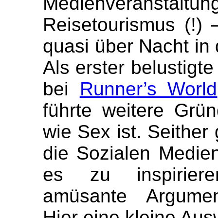
Medienverans
Reisetourismus (!)
quasi über Nacht in
Als erster belustigt
bei
Runner’s World
führte weitere Grü
wie Sex ist. Seither
die Sozialen Medie
es zu inspiriere
amüsante Argumen
Hier eine kleine Aus