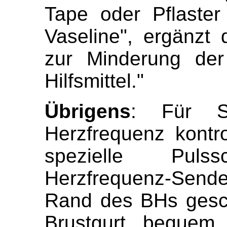
Tape oder Pflaste
Vaseline", ergänzt d
zur Minderung der
Hilfsmittel."
Übrigens
: Für Sp
Herzfrequenz kontro
spezielle Pulss
Herzfrequenz-Sender
Rand des BHs gesch
Brustgurt bequem 