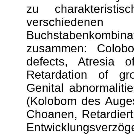
zu charakteristis
verschieden
Buchstabenkombinati
zusammen: Colobo
defects, Atresia 
Retardation of gr
Genital abnormaliti
(Kolobom des Auges,
Choanen, Retardie
Entwicklungsverzög