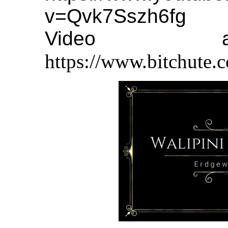
v=Qvk7Sszh6fg
Video au
https://www.bitchut