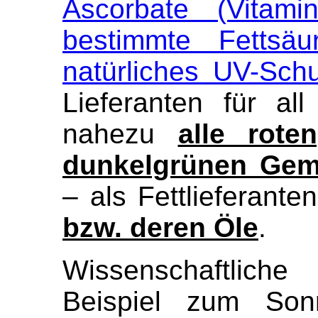
Ascorbate (Vitami
bestimmte Fettsäu
natürliches UV-Sch
Lieferanten für al
nahezu
alle rote
dunkelgrünen Gem
– als Fettlieferant
bzw. deren Öle
.
Wissenschaftlich
Beispiel zum Sonn