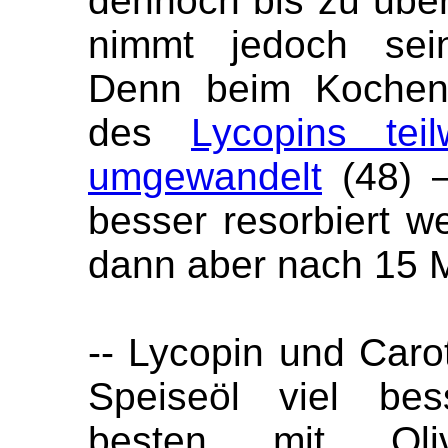
dennoch bis zu über
nimmt jedoch sein
Denn beim Kochen 
des
Lycopins tei
umgewandelt
(48) 
besser resorbiert w
dann aber nach 15 M
-- Lycopin und Caro
Speiseöl viel be
besten mit Ol