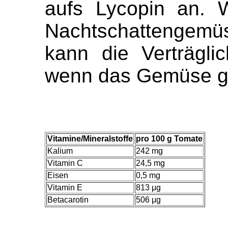
aufs Lycopin an. 
Nachtschattengemüs
kann die Verträglic
wenn das Gemüse ge
Vitamine/Mineralstoffe
pro 100 g Tomate
Kalium
242 mg
Vitamin C
24,5 mg
Eisen
0,5 mg
Vitamin E
813 μg
Betacarotin
506 μg