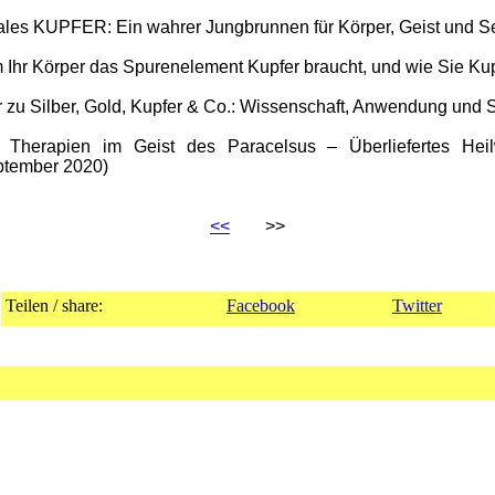
idales KUPFER: Ein wahrer Jungbrunnen für Körper, Geist und S
Ihr Körper das Spurenelement Kupfer braucht, und wie Sie Kupf
r zu Silber, Gold, Kupfer & Co.: Wissenschaft, Anwendung und S
 Therapien im Geist des Paracelsus – Überliefertes Hei
eptember 2020)
<<
>>
Teilen / share:
Facebook
Twitter