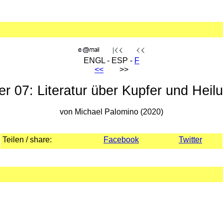
ENGL - ESP -
F
<<
>>
er 07: Literatur über Kupfer und Heil
von Michael Palomino (2020)
Teilen / share:
Facebook
Twitter