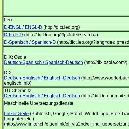
Leo
D-ENGL / ENGL-D
(http://dict.leo.org)
D-F / F-D
(http://dict.leo.org/?lp=frde&search=)
D-Spanisch / Spanisch-D
(http://dict.leo.org/?lang=de&lp=es
DIX: Osola
Deutsch-Spanisch / Spanisch-Deutsch
(http://dix.osola.com/)
DIX:
Deutsch-Englisch / Englisch-Deutsch
(http://www.woerterbuc
englisch.info)
TU Chemnitz
Deutsch-Englisch / Englisch-Deutsch
(http://dict.tu-chemnitz.d
Maschinelle Übersetzungsdienste
Linker-Seite
(Bublefish, Google, Promt, WorldLingo, Free Tran
Linguatec etc.)
(http://www.linker.ch/eigenlink/el_via2nd/el_ind_uebersetzun