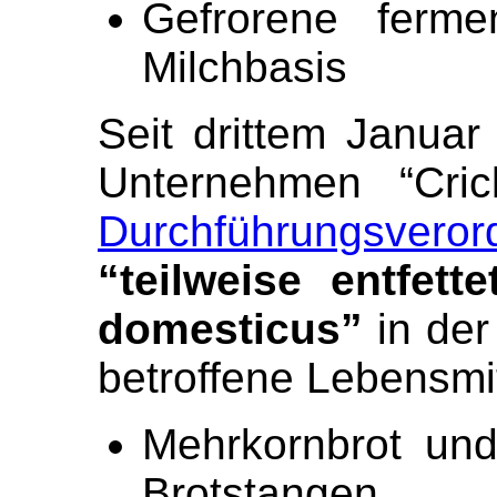
Gefrorene ferme
Milchbasis
Seit drittem Januar
Unternehmen “Cri
Durchführungsvero
“teilweise entfet
domesticus”
in der
betroffene Lebensmit
Mehrkornbrot und
Brotstangen