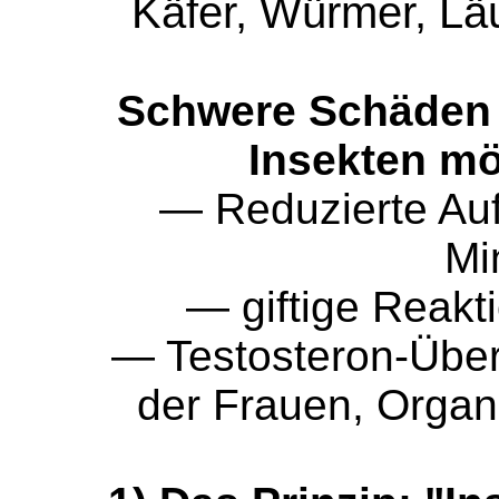
Käfer, Würmer, Lä
Schwere Schäden 
Insekten mö
— Reduzierte Au
Mi
— giftige Reakt
— Testosteron-Übe
der Frauen, Organs