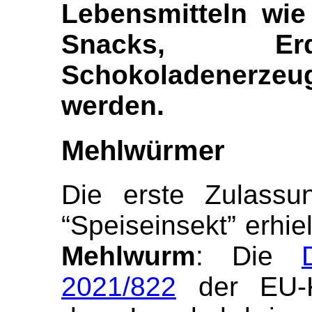
Lebensmitteln wie
Snacks, Erd
Schokoladenerz
werden.
Mehlwürmer
Die erste Zulassu
“Speiseinsekt” erhie
Mehlwurm
: Die
2021/822
der EU-K