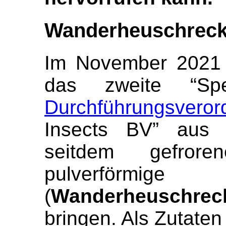
Wanderheuschrec
Im November 2021 f
das zweite “Spe
Durchführungsvero
Insects BV” aus 
seitdem gefrore
pulverförmig
(
Wanderheuschrec
bringen. Als Zutate