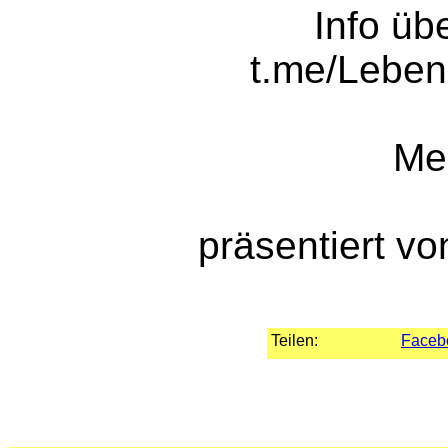
Info üb
t.me/Lebens
Me
präsentiert v
Teilen:
Faceb