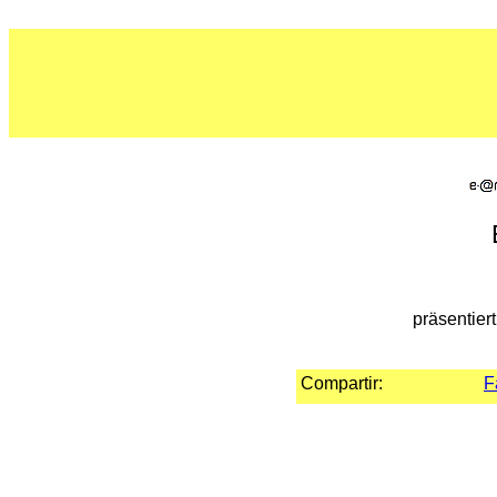
präsentier
Compartir:
F