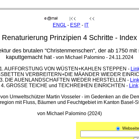
ENGL
-
ESP
-
IT
Renaturierung Prinzipien 4 Schritte - Index
ektur des brutalen "Christenmenschen", der ab 1750 mit
kaputtgemacht hat
- von Michael Palomino - 24.11.2024
1. AUFFORSTUNG VON WÜSTEN+KAHLEN STEPPEN -
Lin
USSBETTEN VERBREITERN+DIE MÄANDER WIEDER EINRI
3. DIE AUENLANDSCHAFTEN WIEDER HERSTELLEN -
Lin
4. GROSSE TEICHE und TEICHREIHEN EINRICHTEN -
Link
von Umweltschützer Martin Vosseler - im Gedenken an die Demo
urregion mit Fluss, Bäumen und Feuchtgebiet im Kanton Basel-St
von Michael Palomino (2024)
Webseite 