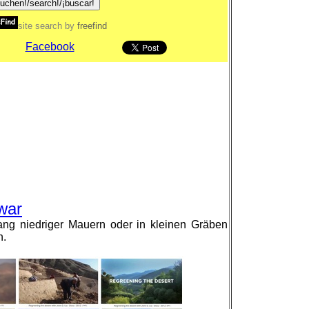
site search
by
freefind
Facebook
war
ng niedriger Mauern oder in kleinen Gräben
n.