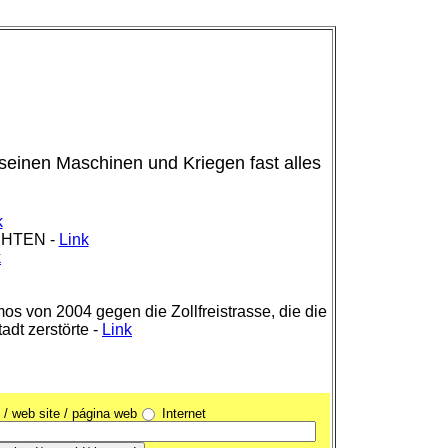
 seinen Maschinen und Kriegen fast alles
k
CHTEN -
Link
k
s von 2004 gegen die Zollfreistrasse, die die
adt zerstörte -
Link
/ web site / página web
Internet