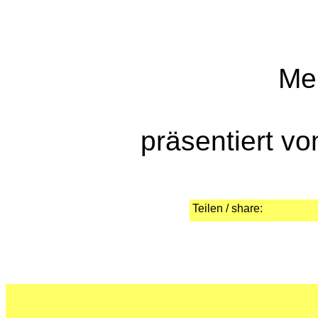
Me
präsentiert v
Teilen / share: