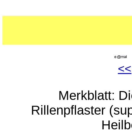
<<
Merkblatt: D
Rillenpflaster (su
Heilb