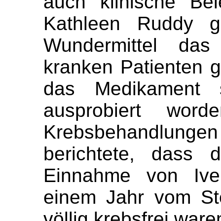
auch klinische Be
Kathleen Ruddy g
Wundermittel das
kranken Patienten g
das Medikament s
ausprobiert word
Krebsbehandlungen 
berichtete, dass 
Einnahme von Iver
einem Jahr vom St
völlig krebsfrei ware