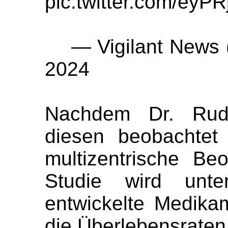
pic.twitter.com/eyP
— Vigilant News (
2024
Nachdem Dr. Rud
diesen beobachtet 
multizentrische Be
Studie wird unte
entwickelte Medika
die Überlebensraten