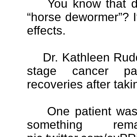
You know that dru
“horse dewormer”? It
effects.
Dr. Kathleen Ruddy
stage cancer pa
recoveries after taki
One patient was i
something rem