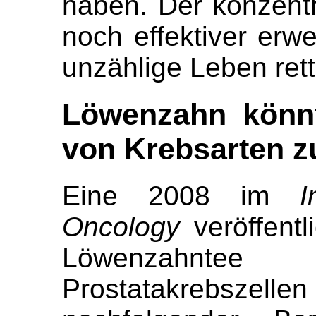
haben. Der konzentr
noch effektiver erw
unzählige Leben rett
Löwenzahn könnt
von Krebsarten 
Eine 2008 im
I
Oncology
veröffentl
Löwenzahnt
Prostatakrebsze