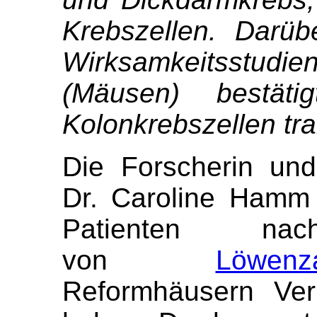
Krebszellen. Darü
Wirksamkeitsstu
(Mäusen) bestät
Kolonkrebszellen tr
Die Forscherin un
Dr. Caroline Hamm 
Patienten n
von
Löwenz
Reformhäusern Verb