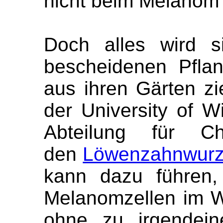
nicht beim Melanom w
Doch alles wird s
bescheidenen Pfla
aus ihren Gärten z
der University of W
Abteilung für C
den
Löwenzahnwurze
kann dazu führen,
Melanomzellen im We
ohne zu irgendein