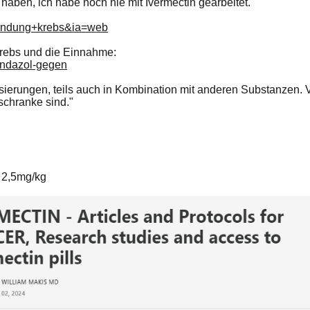
aben, ich habe noch nie mit Ivermectin gearbeitet.
wendung+krebs&ia=web
Krebs und die Einnahme:
bendazol-gegen
erungen, teils auch in Kombination mit anderen Substanzen. Vo
schranke sind."
 2,5mg/kg