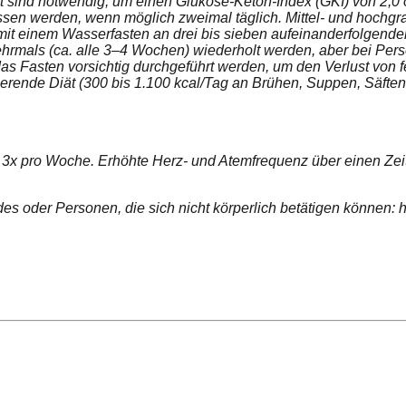
t sind notwendig, um einen Glukose-Keton-Index (GKI) von 2,0 
 werden, wenn möglich zweimal täglich. Mittel- und hochgrad
 mit einem Wasserfasten an drei bis sieben aufeinanderfolgen
hrmals (ca. alle 3–4 Wochen) wiederholt werden, aber bei Pe
 Fasten vorsichtig durchgeführt werden, um den Verlust von fe
tierende Diät (300 bis 1.100 kcal/Tag an Brühen, Suppen, Säft
t, 3x pro Woche. Erhöhte Herz- und Atemfrequenz über einen Zeit
 oder Personen, die sich nicht körperlich betätigen können: hy