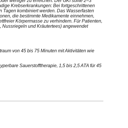
oder weniger zu erreichen. Der GKI sollte 2–3
ige Krebserkrankungen: Bei fortgeschrittenen
den Tagen kombiniert werden. Das Wasserfasten
rsonen, die bestimmte Medikamente einnehmen,
ttfreier Körpermasse zu verhindern. Für Patienten,
en, Nussriegeln und Kräutertees) angewendet
raum von 45 bis 75 Minuten mit Aktivitäten wie
perbare Sauerstofftherapie, 1,5 bis 2,5 ATA für 45