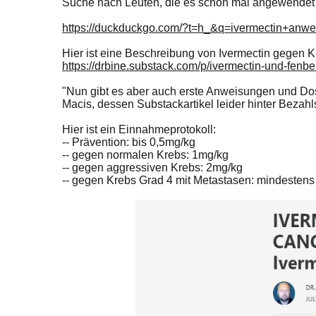
Suche nach Leuten, die es schon mal angewendet h
https://duckduckgo.com/?t=h_&q=ivermectin+an
Hier ist eine Beschreibung von Ivermectin gegen 
https://drbine.substack.com/p/ivermectin-und-fen
"Nun gibt es aber auch erste Anweisungen und Dosi
Macis, dessen Substackartikel leider hinter Bezahl
Hier ist ein Einnahmeprotokoll:
-- Prävention: bis 0,5mg/kg
-- gegen normalen Krebs: 1mg/kg
-- gegen aggressiven Krebs: 2mg/kg
-- gegen Krebs Grad 4 mit Metastasen: mindestens