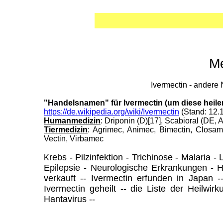
Me
Ivermectin - andere
"Handelsnamen" für Ivermectin (um diese heilen
https://de.wikipedia.org/wiki/Ivermectin
(Stand: 12.
Humanmedizin
: Driponin (D)[17], Scabioral (DE, 
Tiermedizin
: Agrimec, Animec, Bimectin, Closam
Vectin, Virbamec
rebs - Pilzinfektion - Trichinose - Malari
K
Epilepsie - Neurologische Erkrankungen - HI
verkauft -- Ivermectin erfunden in Japan 
Ivermectin geheilt -- die Liste der Heilwir
Hantavirus --