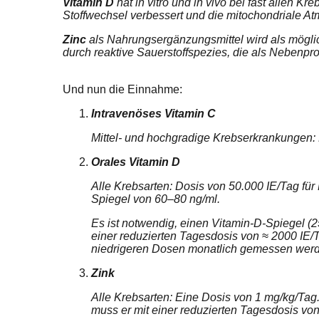
Vitamin D
hat in vitro und in vivo bei fast allen
Stoffwechsel verbessert und die mitochondriale Atm
Zinc
als Nahrungsergänzungsmittel wird als mögli
durch reaktive Sauerstoffspezies, die als Nebenpr
Und nun die Einnahme:
Intravenöses Vitamin C
Mittel- und hochgradige Krebserkrankungen: 
Orales Vitamin D
Alle Krebsarten: Dosis von 50.000 IE/Tag für
Spiegel von 60–80 ng/ml.
Es ist notwendig, einen Vitamin-D-Spiegel (25
einer reduzierten Tagesdosis von ≈ 2000 IE/
niedrigeren Dosen monatlich gemessen wer
Zink
Alle Krebsarten: Eine Dosis von 1 mg/kg/Tag. 
muss er mit einer reduzierten Tagesdosis vo