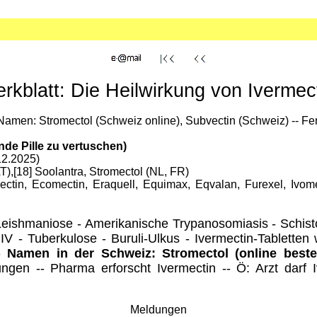
rkblatt: Die Heilwirkung von Ivermec
 Namen: Stromectol (Schweiz online), Subvectin (Schweiz) -- Fe
de Pille zu vertuschen)
12.2025)
AT),[18] Soolantra, Stromectol (NL, FR)
ectin, Ecomectin, Eraquell, Equimax, Eqvalan, Furexel, Ivom
a - Leishmaniose - Amerikanische Trypanosomiasis - Sch
V - Tuberkulose - Buruli-Ulkus - Ivermectin-Tabletten
--
Namen in der Schweiz: Stromectol (online beste
kungen -- Pharma erforscht Ivermectin -- Ö: Arzt darf
Meldungen