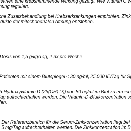
 Krebsarten eine krebshemmende Wirkung gezeigt. Wie Vitamin C w
ung reguliert.
che Zusatzbehandlung bei Krebserkrankungen empfohlen. Zink 
odukte der mitochondrialen Atmung entstehen.
Dosis von 1,5 g/kg/Tag, 2-3x pro Woche
 Patienten mit einem Blutspiegel ≤ 30 ng/ml; 25.000 IE/Tag für 
-Hydroxyvitamin D (25(OH) D)) von 80 ng/ml im Blut zu erreichen
Tag aufrechterhalten werden. Die Vitamin-D-Blutkonzentration 
den.
Der Referenzbereich für die Serum-Zinkkonzentration liegt bei 80
n 5 mg/Tag aufrechterhalten werden. Die Zinkkonzentration im B