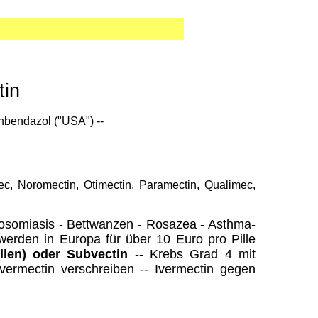
tin
nbendazol ("USA") --
ec, Noromectin, Otimectin, Paramectin, Qualimec,
istosomiasis - Bettwanzen - Rosazea - Asthma
-
 werden in Europa für über 10 Euro pro Pille
llen) oder Subvectin
-- Krebs Grad 4 mit
 Ivermectin verschreiben -- Ivermectin gegen