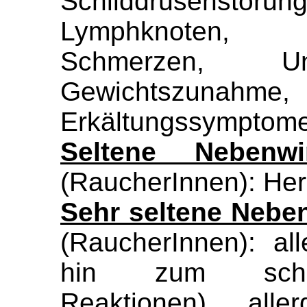
Schilddrüsenst
Lymphknoten, 
Schmerzen, Un
Gewichtszunahme
Erkältungssymptom
Seltene Nebenw
(RaucherInnen): He
Sehr seltene Nebe
(RaucherInnen): al
hin zum schoc
Reaktionen), alle