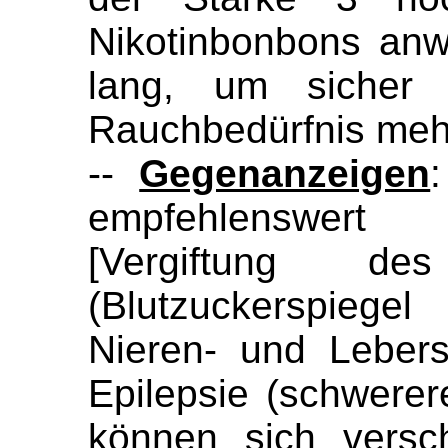
Nikotinbonbons an
lang, um sicher
Rauchbedürfnis mehr 
--
Gegenanzeigen
:
empfehlenswert 
[Vergiftung de
(Blutzuckerspiege
Nieren- und Lebers
Epilepsie (schwerer
können sich versc