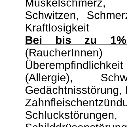
Muskelschmerz
Schwitzen, Schmer
Kraftlosigkeit
Bei bis zu 1%
(RaucherInne
Überempfindlichke
(Allergie), Schw
Gedächtnisstörung, 
Zahnfleischentzü
Schluckstö