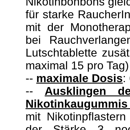
Nikotinbonbons gleic
für starke RaucherI
mit der Monotherap
bei Rauchverlang
Lutschtablette zusä
maximal 15 pro Tag)
--
maximale Dosis
:
--
Ausklingen de
Nikotinkaugummis
mit Nikotinpflaster
der Stärke 3 noc