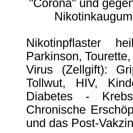
"Corona" und gegen 
Nikotinkaugum
Nikotinpflaster h
Parkinson, Tourette
Virus (Zellgift): G
Tollwut, HIV, Kind
Diabetes - Krebs
Chronische Erschö
und das Post-Vakzi