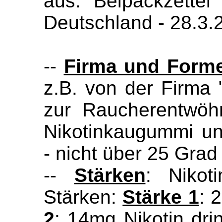
aus: Beipackzettel
Deutschland - 28.3.
--
Firma und Form
z.B. von der Firma "N
zur Raucherentwöh
Nikotinkaugummi und
- nicht über 25 Grad
--
Stärken
: Nikot
Stärken:
Stärke 1
: 
2
: 14mg Nikotin dri