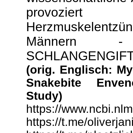
provozie
Herzmuskelentzün
Männern 
SCHLANGENGIFTi
(orig. Englisch: My
Snakebite Enve
Study)
https://www.ncbi.nl
https://t.me/oliverja