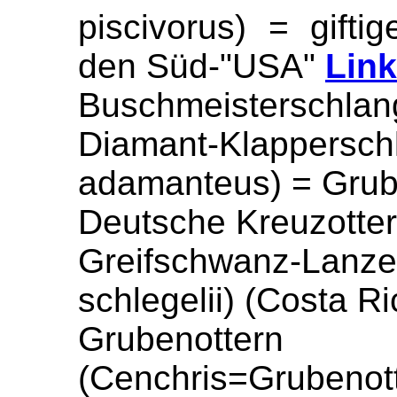
piscivorus) = gifti
den Süd-"USA"
Link
Buschmeisterschlan
Diamant-Klappe
adamanteus) = Grube
Deutsche Kreuzotter
Greifschwanz-Lan
schlegelii) (Costa R
Grubenotte
(Cenchris=Grubenot