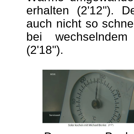
erhalten (2'12''). 
auch nicht so schn
bei wechselndem
(2'18'').