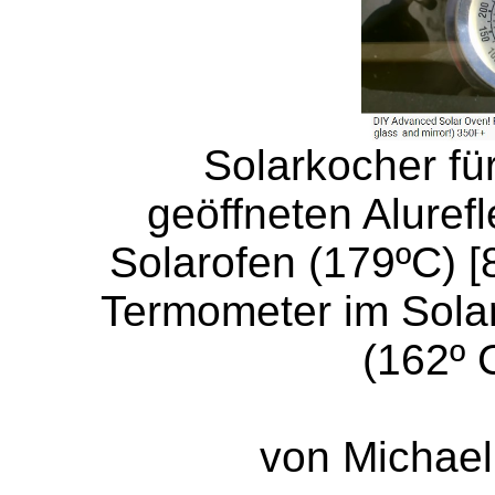
Solarkocher f
geöffneten Alurefl
Solarofen (179ºC) [8
Termometer im Solar
(162º C
von Michael