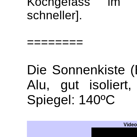
Kochgefäss im 
schneller].
========
Die Sonnenkiste (
Alu, gut isoliert
Spiegel: 140ºC
Video