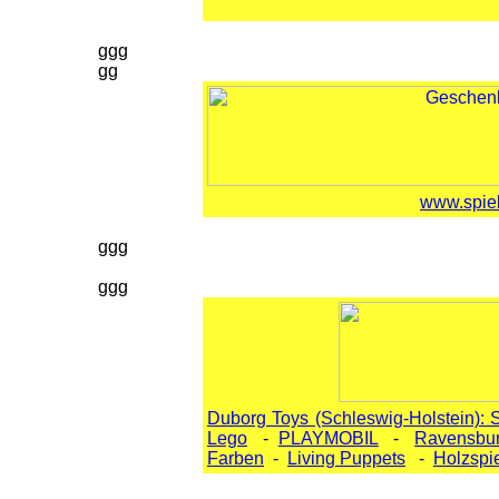
ggg
gg
www.spie
ggg
ggg
Duborg Toys (Schleswig-Holstein):
Lego
-
PLAYMOBIL
-
Ravensbur
Farben
-
Living Puppets
-
Holzspi