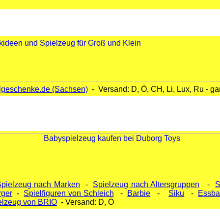
lgeschenke.de (Sachsen)
- Versand: D, Ö, CH, Li, Lux, Ru - g
 Spielzeug nach Marken
-
Spielzeug nach Altersgruppen
-
S
ger
-
Spielfiguren von Schleich
-
Barbie
-
Siku
-
Essba
elzeug von BRIO
- Versand: D, Ö