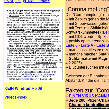
08 Appell gg. Mantelerlass
"Coronaimpfung" 
Die "Coronaimpfung" (u
-- mit Zeolith gehen die M
-- mit Silberwasser gehen
-- mit Tees mit Shikimisä
Schwarzkümmeltee) (
Leb
-- mit CDL werden Spike-
-- positiv optimierend wi
Liste 0
-
Liste A
-
Liste 
-- man muss alles ersetze
-- manche machen
5mal 
--
Schlafmatte mit Magn
4.2.2025)
-- Blut untersuchen mit 
Zwischen der Einnahme v
Abstand.
Kinder die Hälf
KEIN Windrad
Me 09
Fakten zur "Cor
--
EINEN VIRUS KANN MA
Videos-Index
--
Jede 200. Pfizer-Charg
--
Chargen kontrolliere