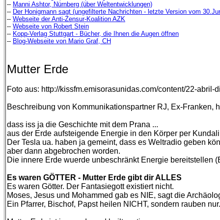
--
Manni Ashtor, Nürnberg (über Weltentwicklungen)
--
Der Honigmann sagt (ungefilterte Nachrichten - letzte Version vom 30.Ju
--
Webseite der Anti-Zensur-Koalition AZK
--
Webseite von Robert Stein
--
Kopp-Verlag Stuttgart - Bücher, die Ihnen die Augen öffnen
--
Blog-Webseite von Mario Graf, CH
Mutter Erde
Foto aus: http://kissfm.emisorasunidas.com/content/22-abril-d
Beschreibung von Kommunikationspartner RJ, Ex-Franken, 
dass iss ja die Geschichte mit dem Prana ...
aus der Erde aufsteigende Energie in den Körper per Kundali
Der Tesla ua. haben ja gemeint, dass es Weltradio geben kön
aber dann abgebrochen worden.
Die innere Erde wuerde unbeschränkt Energie bereitstellen (E
Es waren GÖTTER - Mutter Erde gibt dir ALLES
Es waren Götter. Der Fantasiegott existiert nicht.
Moses, Jesus und Mohammed gab es NIE, sagt die Archäolog
Ein Pfarrer, Bischof, Papst heilen NICHT, sondern rauben nur