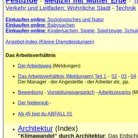
Pestizide
Medizin mit Mutter Erde
-
-
T
Verkehr und Leitfaden: Wohnliche Stadt
-
Technik
Einkaufen online
: Soziologisches und Natur
Ein
kaufen online
: Babysachen
Einkaufen online
: Kindersachen, Spiele, Spielzeuge, Schule
Angebot-Index (Kleine Dienstleistungen)
Das Arbeitsverhältnis
Der Arbeitsweg
(Meldungen)
Das Arbeitsverhältnis (Meldungen) Teil 1
-
02
-
03
-
04
Der Manager - der Angestellte - der Arbeiter etc. pp.
Bewerbung
-
Vorstellungsgespräch
-
Arbeitszeugnis
(M
Der Nebenjob
-
Ab 45 bist du ABFALL 01
Architektur
(Index)
"Klimawandel" durch Architektur
: Das Erdsch