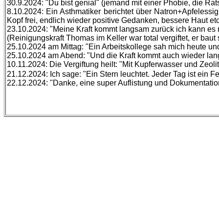
30.9.2024: "Du bist genial" (jemand mit einer Phobie, die Ra
8.10.2024: Ein Asthmatiker berichtet über Natron+Apfeless
Kopf frei, endlich wieder positive Gedanken, bessere Haut etc
23.10.2024: "Meine Kraft kommt langsam zurück ich kann es 
(Reinigungskraft Thomas im Keller war total vergiftet, er baut
25.10.2024 am Mittag: "Ein Arbeitskollege sah mich heute und
25.10.2024 am Abend: "Und die Kraft kommt auch wieder langs
10.11.2024: Die Vergiftung heilt: "Mit Kupferwasser und Zeoli
21.12.2024: Ich sage: "Ein Stern leuchtet. Jeder Tag ist ein Fe
22.12.2024: "Danke, eine super Auflistung und Dokumentation