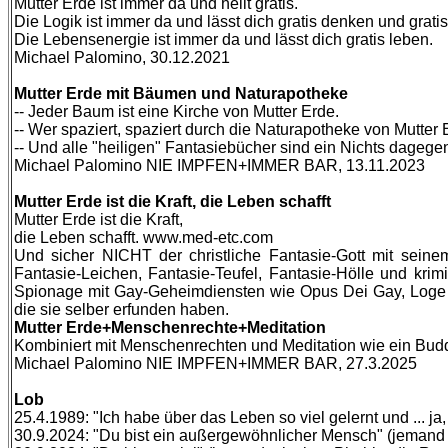
Mutter Erde ist immer da und heilt gratis.
Die Logik ist immer da und lässt dich gratis denken und gratis
Die Lebensenergie ist immer da und lässt dich gratis leben.
Michael Palomino, 30.12.2021
Mutter Erde mit Bäumen und Naturapotheke
-- Jeder Baum ist eine Kirche von Mutter Erde.
-- Wer spaziert, spaziert durch die Naturapotheke von Mutter 
-- Und alle "heiligen" Fantasiebücher sind ein Nichts dagege
Michael Palomino NIE IMPFEN+IMMER BAR, 13.11.2023
Mutter Erde ist die Kraft, die Leben schafft
Mutter Erde ist die Kraft,
die Leben schafft. www.med-etc.com
Und sicher NICHT der christliche Fantasie-Gott mit seinem
Fantasie-Leichen, Fantasie-Teufel, Fantasie-Hölle und krimi
Spionage mit Gay-Geheimdiensten wie Opus Dei Gay, Loge P
die sie selber erfunden haben. 
Mutter Erde+Menschenrechte+Meditation
​​​​​​​Kombiniert mit Menschenrechten und Meditation wie ein Bu
Michael Palomino NIE IMPFEN+IMMER BAR, 27.3.2025
Lob
25.4.1989: "Ich habe über das Leben so viel gelernt und ... ja
30.9.2024: "Du bist ein außergewöhnlicher Mensch" (jemand 