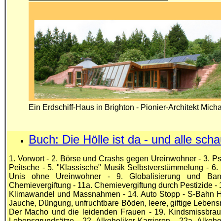
Ein Erdschiff-Haus in Brighton - Pionier-Architekt M
Buch: Die Hölle ist da - und alle sch
1. Vorwort - 2. Börse und Crashs gegen Ureinwohner - 3. Ps
Peitsche - 5. "Klassische" Musik Selbstverstümmelung - 6.
Unis ohne Ureinwohner - 9. Globalisierung und Bank
Chemievergiftung - 11a. Chemievergiftung durch Pestizide - 
Klimawandel und Massnahmen - 14. Auto Stopp - S-Bahn Hop
Jauche, Düngung, unfruchtbare Böden, leere, giftige Lebensmit
Der Macho und die leidenden Frauen - 19. Kindsmissbrauc
Lebensgrundsätze - 22. Alkoholiker-Karrieren - 22a. Alkoho