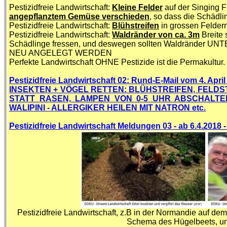
Pestizidfreie Landwirtschaft:
Kleine Felder
auf der Singing F
angepflanztem Gemüse verschieden
, so dass die Schäd
Pestizidfreie Landwirtschaft:
Blühstreifen
in grossen Felder
Pestizidfreie Landwirtschaft:
Waldränder von ca. 3m
Breite 
Schädlinge fressen, und deswegen sollten Waldränder 
NEU ANGELEGT WERDEN
Perfekte Landwirtschaft OHNE Pestizide ist die Permakultur.
Pestizidfreie Landwirtschaft 02: Rund-E-Mail vom 4. Ap
INSEKTEN + VÖGEL RETTEN: BLÜHSTREIFEN, FELD
STATT RASEN, LAMPEN VON 0-5 UHR ABSCHALTEN
WALIPINI - ALLERGIKER HEILEN MIT NATRON etc.
Pestizidfreie Landwirtschaft Meldungen 03 - ab 6.4.2018 
Pestizidfreie Landwirtschaft, z.B in der Normandie auf d
Schema des Hügelbeets, un