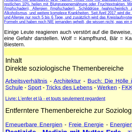
restlichen 10% heilen mit Blutgruppenernährung oder Fruchtextrakten. M
(Impfschaden), Allergien (Impfschaden), Schilddrüse (wahrscheinlic
Alkoholismus, und weitere komplexe Krankheiten. Seit April 2017 wird di
und Allergie nur noch 5 bis 6 Tage, und zusätzlich wird das Kreislaufsyst
Formeln und haben noch NIE jemanden geheilt, die wissen nicht, was ein m
Einige Leute reagieren auch verstört auf die Bewe
eine Gefahr darstellen. Wolf = Kampfhund, Bär = 
Biestern.
Inhalt
Direkte soziologische Themenbereiche
Arbeitsverhältnis
-
Architektur
-
Buch: Die Hölle 
Schule
-
Sport
-
Tricks des Lebens
-
Werken
-
FK
Livre: L'enfer et là - et touts seulement regardent
Entferntere Themenbereiche zur Soziolog
Erneuerbare Energien
-
Freie Energie
-
Energien