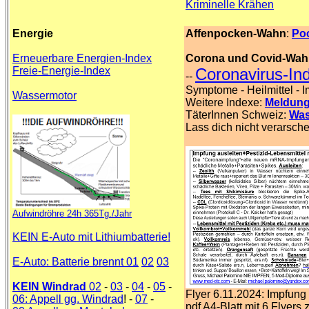
Kriminelle Krähen
Energie
Affenpocken-Wahn
:
Po
Erneuerbare Energien-Index
Corona und Covid-Wa
Freie-Energie-Index
Coronavirus-In
--
Symptome - Heilmittel - 
Wassermotor
Weitere Indexe:
Meldung
TäterInnen Schweiz:
Was
Lass dich nicht verarsch
Aufwindröhre 24h 365Tg./Jahr
KEIN E-Auto mit Lithiumbatterie!
E-Auto: Batterie brennt 01
02
03
KEIN Windrad
02
-
03
-
04
-
05
-
Flyer 6.11.2024: Impfung 
06: Appell gg. Windrad
! -
07
-
pdf A4-Blatt mit 6 Flyers