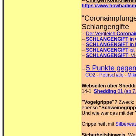
--
Chargen kontrolliere
https://www.howbadism
"Coronaimpfunge
Schlangengifte
--
Der Vergleich
Coronai
--
SCHLANGENGIFT in 
--
SCHLANGENGIFT in 
--
SCHLANGENGIFT
ist
--
SCHLANGENGIFT
: V
5 Punkte gegen
--
CO2 - Petrischale - Mi
Webseiten über Sheddi
14-1.
Shedding
01 (ab 7
"Vogelgrippe"?
Zweck: 
ebenso
"Schweinegripp
Und wie war das mit der
Grippe heilt mit
Silberwas
Sicherheitshinweis
: We