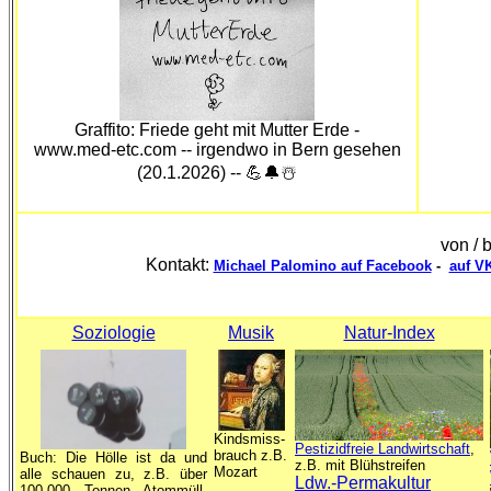
Graffito: Friede geht mit Mutter Erde -
www.med-etc.com -- irgendwo in Bern gesehen
(20.1.2026) -- 💪🔔☃️
von / 
Kontakt:
Michael Palomino auf Facebook
-
auf V
Soziologie
Musik
Natur-Index
Kindsmiss-
Pestizidfreie Landwirtschaft
,
brauch z.B.
Buch: Die Hölle ist da und
z.B. mit Blühstreifen
Mozart
alle schauen zu, z.B. über
Ldw.-Permakultur
100.000 Tonnen Atommüll-