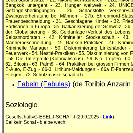
Bangkok untergeht - 23. Hunger weltweit - 24. UNICE
Gefängnisbedingungen - 26. Schadstoffe Verkehr+
Zwangsverheiratung bei Männern - 27b. Ehrenmord-Statist
Frauenbeschneidung - 31. Geschlagene Kinder - 32. Frie
Partisanen in Europa - 35. Balkanisierung der Schweiz - 36. 
der Globalisierung - 38. Geldanlage+Verlust des Lebens -
Selbstmordraten - 42. Krimineller Stöckelschuh - 43
Männerbeschneidung - 45. Banken-Praktiken - 46. Kriminel
Kriminelle Manager - 50. Diskriminierung Linkshänder - 
Feuerwerk - 54. Nestlé-Praktiken - 55. Diskriminierung von 
- 58. Die Trillerpreife (Kolonialismus) - 59. K.o.-Tropfen - 6
62. Bitcoin - 63. Palmöl - 64: Praktiken bei grossen Firmen
E-Auto, E-Zug - 66-3. Litihum-Meldungen - 66a E-Fahrzeu
Fliegen - 72. Schutzmaske schädlich
Fabeln (Fabulas)
(de Toribio Anzarin 
Soziologie
Gesellschaft=G-ESEL-l-SCHAF-t (29.9.2025 -
Link
)
Sei kein Schaf - bleibe wach!