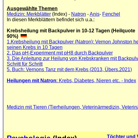
Ausgewählte Themen
Medizin: Merkblätter
(Index) -
Natron
-
Anis
-
Fenchel
In diesen Merkblättern befindet sich u.a.:
Krebsheilung mit Backpulver in 10-12 Tagen (Heilquote
90%)
1.Krebsheilung mit Backpulver (Natron): Vernon Johnston he
seinen Krebs in 10 Tagen
2. Das pH-Experiment mit pH8 durch Backpulver
3. Die Anleitung zur Heilung von Krebskranken mit Backpul
Schritt für Schritt
5. Buch: Vernons Tanz mit dem Krebs (2013, Übers.2021)
Heilungen mit Natron
: Krebs, Diabetes, Nieren etc. - Index
Medizin mit Tieren (Tierheilungen, Veterinärmedizin, Veterin
Töchter und 