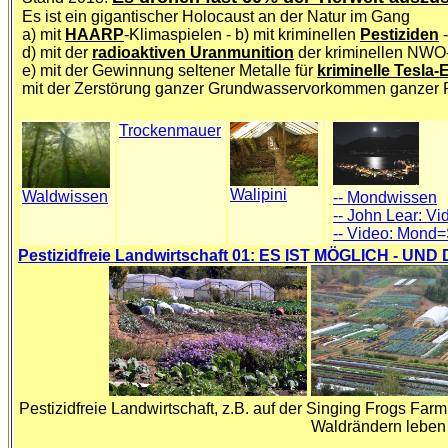
Es ist ein gigantischer Holocaust an der Natur im Gang
a) mit
HAARP
-Klimaspielen - b) mit kriminellen
Pestiziden
-
d) mit der
radioaktiven Uranmunition
der kriminellen N
e) mit der Gewinnung seltener Metalle für
kriminelle Tesla-
mit der Zerstörung ganzer Grundwasservorkommen ganzer 
Trockenmauer
Walipini
Waldwissen
-- Mondwissen
-- John Lear: V
-- Video: Mond=
Pestizidfreie Landwirtschaft 01: ES IST MÖGLICH - U
Pestizidfreie Landwirtschaft, z.B. auf der Singing Frogs Farm
Waldrändern leben 