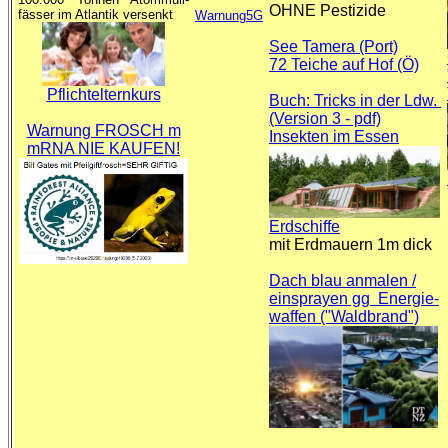
OHNE Pestizide
fässer im Atlantik versenkt
Warnung5G
See Tamera (Port)
72 Teiche auf Hof (Ö)
Pflichtelternkurs
Buch: Tricks in der Ldw.
(Version 3 - pdf)
Warnung FROSCH m
Insekten im Essen
mRNA NIE KAUFEN!
Erdschiffe
mit Erdmauern 1m dick
Dach blau anmalen /
einsprayen gg Energie-
waffen ("Waldbrand")